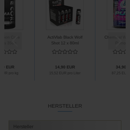
rition Core
ActiVlab Black Wolf
Chemical Warf
sma 350g
Shot 12 x 80ml
Pump 4
,90 EUR
14,90 EUR
34,90 
 EUR pro kg
15,52 EUR pro Liter
87,25 EUR 
HERSTELLER
Hersteller