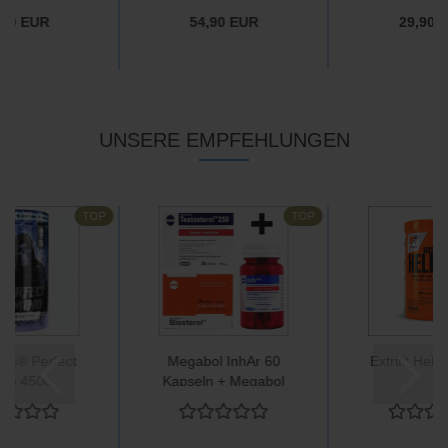
,90 EUR
54,90 EUR
29,90 
UNSERE EMPFEHLUNGEN
TOP
TOP
abs® Perfect
Megabol InhAr 60
Extrifit Hell
no 450g
Kapseln + Megabol
Testosterol250 30
Kapseln + Megabol
Biosterol 36 Kapseln