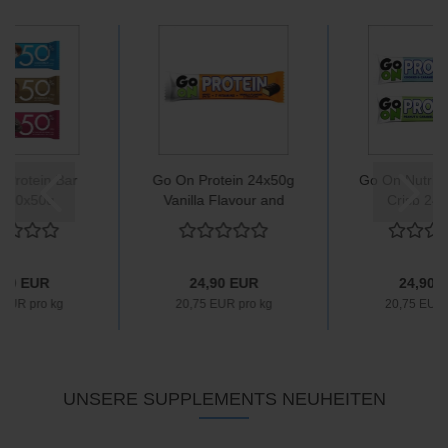
 Protein Bar
Go On Protein 24x50g
Go On Nutriti
 30x50g
Vanilla Flavour and
Crisp 24 
chocolate
,90 EUR
24,90 EUR
24,90 
 EUR pro kg
20,75 EUR pro kg
20,75 EUR 
UNSERE SUPPLEMENTS NEUHEITEN