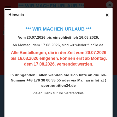
*** WIR MACHEN URLAUB ***
Vom 20.07.2026 bis einschließlich 16.08.2026.
Ab
Hinweis:
Montag, dem 17.08.2026, sind wir wieder für Sie da.
Alle Bestellungen, die in der Zeit vom 20.07.2026
*** WIR MACHEN URLAUB ***
bis 16.08.2026 eingehen, können erst ab Montag,
Vom 20.07.2026 bis einschließlich 16.08.2026.
dem 17.08.2026, versendet werden.
Ab Montag, dem 17.08.2026, sind wir wieder für Sie da.
In dringenden Fällen wenden Sie sich bitte an die Tel-
Alle Bestellungen, die in der Zeit vom 20.07.2026
Nummer +49 176 38 00 33 55 oder via Mail an info( at )
bis 16.08.2026 eingehen, können erst ab Montag,
sportnutrition24.de
dem 17.08.2026, versendet werden.
Vielen Dank für Ihr Verständnis.
In dringenden Fällen wenden Sie sich bitte an die Tel-
Nummer +49 176 38 00 33 55 oder via Mail an info( at )
sportnutrition24.de
Vielen Dank für Ihr Verständnis.