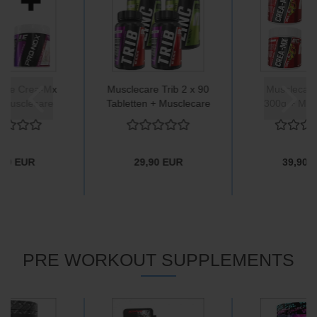
are Crea-Mx
Musclecare Trib 2 x 90
Musclecar
 Musclecare
Tabletten + Musclecare
300g + Mus
G 300g +
Zinc 2 x 90 Tabletten
Crea-Mx 2 
care Pro Nox
375g
,90 EUR
29,90 EUR
39,90 
PRE WORKOUT SUPPLEMENTS