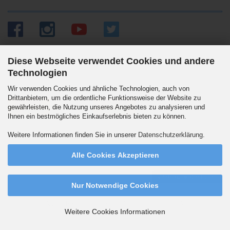
Diese Webseite verwendet Cookies und andere
Technologien
Versandpartner
Wir verwenden Cookies und ähnliche Technologien, auch von
Drittanbietern, um die ordentliche Funktionsweise der Website zu
gewährleisten, die Nutzung unseres Angebotes zu analysieren und
Ihnen ein bestmögliches Einkaufserlebnis bieten zu können.
Wir versenden auch an Packstationen. DHL Standard 5.90 Euro innerhalb
Weitere Informationen finden Sie in unserer
Datenschutzerklärung
.
Deutschlands. Ab 99,90 Euro versandkostenfrei.
Alle Cookies Akzeptieren
Vertrag widerrufen
Nur Notwendige Cookies
Webshop erstellen
mit Gambio.de © 2026
Weitere Cookies Informationen