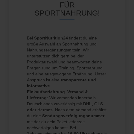
FÜR
SPORTNAHRUNG!
Bei
SportNutrition24
findest du eine
große Auswahl an Sportnahrung und
Nahrungsergänzungsmitteln. Wir
unterstützen dich gern bei der
Produktauswahl und beantworten deine
Fragen rund um Training, Sportnahrung
und eine ausgewogene Ernährung. Unser
Anspruch ist eine
transparente und
informative
Einkaufserfahrung
.
Versand &
Lieferung:
Wir versenden innerhalb
Deutschlands zuverlässig mit
DHL, GLS
oder Hermes
. Nach dem Versand erhältst
du eine
Sendungsverfolgungsnummer
,
mit der du dein Paket jederzeit
nachverfolgen kannst. Bei
Zahlungseingang bis
16:00 Uhr
geben wir