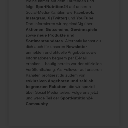
Bleibe immer auf dem Laufenden und
folge
SportNutrition24
auf unseren
Social-Media-Kanälen wie
Facebook,
Instagram, X (Twitter)
und
YouTube
.
Dort informieren wir regelmäßig über
Aktionen, Gutscheine, Gewinnspiele
sowie
neue Produkte und
Sortimentsupdates
. Alternativ kannst du
dich auch für unseren
Newsletter
anmelden und aktuelle Angebote sowie
Informationen bequem per E-Mail
erhalten – häufig bereits vor der offiziellen
Veröffentlichung. Als Follower auf unseren
Kanälen profitierst du zudem von
exklusiven Angeboten und zeitlich
begrenzten Rabatten
, die wir speziell
über Social Media teilen. Folge uns jetzt
und werde Teil der
SportNutrition24
Community
.