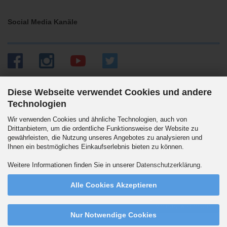
Social Media Kanäle
Diese Webseite verwendet Cookies und andere
Technologien
Versandpartner
Wir verwenden Cookies und ähnliche Technologien, auch von
Drittanbietern, um die ordentliche Funktionsweise der Website zu
gewährleisten, die Nutzung unseres Angebotes zu analysieren und
Ihnen ein bestmögliches Einkaufserlebnis bieten zu können.
Wir versenden auch an Packstationen. DHL Standard 5.90 Euro innerhalb
Weitere Informationen finden Sie in unserer
Datenschutzerklärung
.
Deutschlands. Ab 99,90 Euro versandkostenfrei.
Alle Cookies Akzeptieren
Vertrag widerrufen
Nur Notwendige Cookies