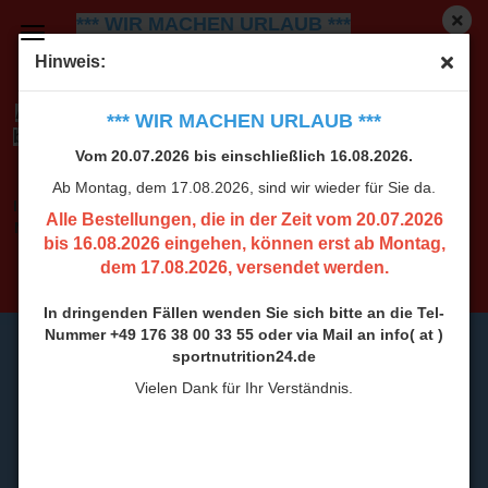
*** WIR MACHEN URLAUB ***
Vom 20.07.2026 bis einschließlich 16.08.2026.
Ab
Hinweis:
Montag, dem 17.08.2026, sind wir wieder für Sie da.
Alle Bestellungen, die in der Zeit vom 20.07.2026
*** WIR MACHEN URLAUB ***
bis 16.08.2026 eingehen, können erst ab Montag,
Vom 20.07.2026 bis einschließlich 16.08.2026.
dem 17.08.2026, versendet werden.
Ab Montag, dem 17.08.2026, sind wir wieder für Sie da.
In dringenden Fällen wenden Sie sich bitte an die Tel-
Alle Bestellungen, die in der Zeit vom 20.07.2026
Nummer +49 176 38 00 33 55 oder via Mail an info( at )
bis 16.08.2026 eingehen, können erst ab Montag,
sportnutrition24.de
dem 17.08.2026, versendet werden.
Vielen Dank für Ihr Verständnis.
In dringenden Fällen wenden Sie sich bitte an die Tel-
Nummer +49 176 38 00 33 55 oder via Mail an info( at )
sportnutrition24.de
Vielen Dank für Ihr Verständnis.