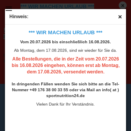
*** WIR MACHEN URLAUB ***
Vom 20.07.2026 bis einschließlich 16.08.2026.
Ab
Hinweis:
Montag, dem 17.08.2026, sind wir wieder für Sie da.
Alle Bestellungen, die in der Zeit vom 20.07.2026
*** WIR MACHEN URLAUB ***
bis 16.08.2026 eingehen, können erst ab Montag,
Vom 20.07.2026 bis einschließlich 16.08.2026.
dem 17.08.2026, versendet werden.
Ab Montag, dem 17.08.2026, sind wir wieder für Sie da.
In dringenden Fällen wenden Sie sich bitte an die Tel-
Alle Bestellungen, die in der Zeit vom 20.07.2026
Nummer +49 176 38 00 33 55 oder via Mail an info( at )
bis 16.08.2026 eingehen, können erst ab Montag,
sportnutrition24.de
dem 17.08.2026, versendet werden.
Vielen Dank für Ihr Verständnis.
In dringenden Fällen wenden Sie sich bitte an die Tel-
Nummer +49 176 38 00 33 55 oder via Mail an info( at )
sportnutrition24.de
Vielen Dank für Ihr Verständnis.