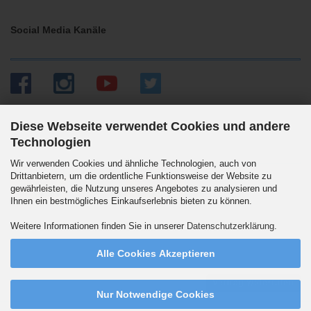
Social Media Kanäle
Diese Webseite verwendet Cookies und andere
Technologien
Versandpartner
Wir verwenden Cookies und ähnliche Technologien, auch von
Drittanbietern, um die ordentliche Funktionsweise der Website zu
gewährleisten, die Nutzung unseres Angebotes zu analysieren und
Ihnen ein bestmögliches Einkaufserlebnis bieten zu können.
Wir versenden auch an Packstationen. DHL Standard 5.90 Euro innerhalb
Weitere Informationen finden Sie in unserer
Datenschutzerklärung
.
Deutschlands. Ab 99,90 Euro versandkostenfrei.
Alle Cookies Akzeptieren
Vertrag widerrufen
Nur Notwendige Cookies