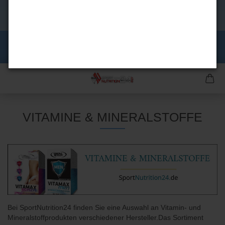
VITAMINE & MINERALSTOFFE
Bei SportNutrition24 finden Sie eine Auswahl an Vitamin- und
Mineralstoffprodukten verschiedener Hersteller.Das Sortiment