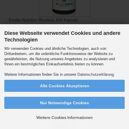
Evolite Nutrition Rhodiola 100 Kapseln
Diese Webseite verwendet Cookies und andere
Lieferzeit:
WEGEN URLAUB - Versand wieder ab dem 17.08.2026
Technologien
Wir verwenden Cookies und ähnliche Technologien, auch von
Drittanbietern, um die ordentliche Funktionsweise der Website zu
8,90 EUR
gewährleisten, die Nutzung unseres Angebotes zu analysieren und
178,00 EUR pro kg
Ihnen ein bestmögliches Einkaufserlebnis bieten zu können.
inkl. 7% MwSt. zzgl.
Versand
Weitere Informationen finden Sie in unserer
Datenschutzerklärung
.
IN DEN WARENKORB
Alle Cookies Akzeptieren
Nur Notwendige Cookies
Weitere Cookies Informationen