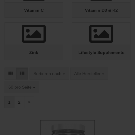
Vitamin C
Vitamin D3 & K2
Zink
Lifestyle Supplements
Sortieren nach
pro Seite
Sortieren nach
Alle Hersteller
pro Seite
60 pro Seite
1
2
»