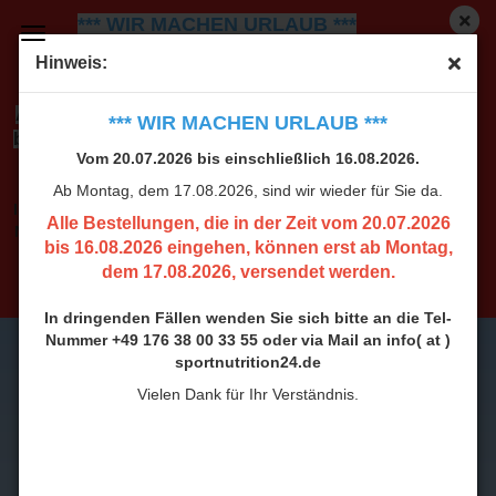
*** WIR MACHEN URLAUB ***
Vom 20.07.2026 bis einschließlich 16.08.2026.
Ab
Hinweis:
Montag, dem 17.08.2026, sind wir wieder für Sie da.
Alle Bestellungen, die in der Zeit vom 20.07.2026
*** WIR MACHEN URLAUB ***
bis 16.08.2026 eingehen, können erst ab Montag,
Vom 20.07.2026 bis einschließlich 16.08.2026.
dem 17.08.2026, versendet werden.
Ab Montag, dem 17.08.2026, sind wir wieder für Sie da.
In dringenden Fällen wenden Sie sich bitte an die Tel-
Alle Bestellungen, die in der Zeit vom 20.07.2026
Nummer +49 176 38 00 33 55 oder via Mail an info( at )
bis 16.08.2026 eingehen, können erst ab Montag,
sportnutrition24.de
dem 17.08.2026, versendet werden.
Vielen Dank für Ihr Verständnis.
In dringenden Fällen wenden Sie sich bitte an die Tel-
Nummer +49 176 38 00 33 55 oder via Mail an info( at )
sportnutrition24.de
Vielen Dank für Ihr Verständnis.