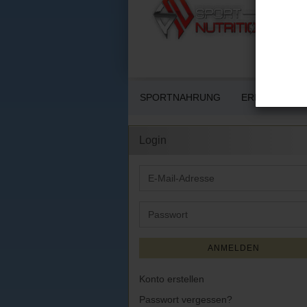
SPORTNAHRUNG
ERNÄHRUNG 
Login
E-
Mail-
Adresse
Passwort
ANMELDEN
Konto erstellen
Passwort vergessen?