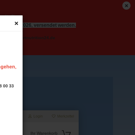
r für Sie da.
dem 17.08.2026, versendet werden.
o( at ) sportnutrition24.de
ingehen,
8 00 33
Login
Merkzettel
Suche...
Ihr Warenkorb