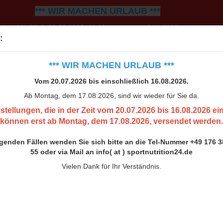
*** WIR MACHEN URLAUB ***
einschließlich 16.08.2026.
Ab Montag, dem 17.08.2026, sind wir wiede
:
0.07.2026 bis 16.08.2026 eingehen, können erst ab Montag, 
h bitte an die Tel-Nummer +49 176 38 00 33 55 oder via Mail an inf
*** WIR MACHEN URLAUB ***
Vielen Dank für Ihr Verständnis.
Vom 20.07.2026 bis einschließlich 16.08.2026.
Ab Montag, dem 17.08.2026, sind wir wieder für Sie da.
stellungen, die in der Zeit vom 20.07.2026 bis 16.08.2026 e
können erst ab Montag, dem 17.08.2026, versendet werden.
ngenden Fällen wenden Sie sich bitte an die Tel-Nummer +49 176 3
55 oder via Mail an info( at ) sportnutrition24.de
Vielen Dank für Ihr Verständnis.