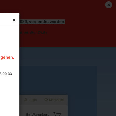
r für Sie da.
dem 17.08.2026, versendet werden.
o( at ) sportnutrition24.de
ingehen,
8 00 33
Login
Merkzettel
Suche...
Ihr Warenkorb