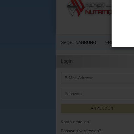
SPORTNAHRUNG
ERNÄHRUNG 
Login
E-
Mail-
Adresse
Passwort
ANMELDEN
Konto erstellen
Passwort vergessen?