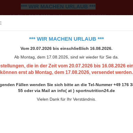
*** WIR MACHEN URLAUB ***
einschließlich 16.08.2026.
Ab Montag, dem 17.08.2026, sind wir wiede
:
0.07.2026 bis 16.08.2026 eingehen, können erst ab Montag, 
h bitte an die Tel-Nummer +49 176 38 00 33 55 oder via Mail an inf
*** WIR MACHEN URLAUB ***
Vielen Dank für Ihr Verständnis.
Vom 20.07.2026 bis einschließlich 16.08.2026.
Ab Montag, dem 17.08.2026, sind wir wieder für Sie da.
stellungen, die in der Zeit vom 20.07.2026 bis 16.08.2026 e
können erst ab Montag, dem 17.08.2026, versendet werden.
ngenden Fällen wenden Sie sich bitte an die Tel-Nummer +49 176 3
55 oder via Mail an info( at ) sportnutrition24.de
Vielen Dank für Ihr Verständnis.