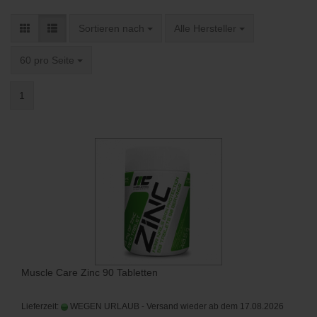
Sortieren nach
pro Seite
Sortieren nach
Alle Hersteller
pro Seite
60 pro Seite
1
Muscle Care Zinc 90 Tabletten
Lieferzeit:
WEGEN URLAUB - Versand wieder ab dem 17.08.2026