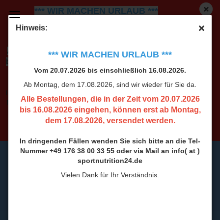
*** WIR MACHEN URLAUB ***
Vom 20.07.2026 bis einschließlich 16.08.2026.
Ab
Hinweis:
Montag, dem 17.08.2026, sind wir wieder für Sie da.
Alle Bestellungen, die in der Zeit vom 20.07.2026
*** WIR MACHEN URLAUB ***
bis 16.08.2026 eingehen, können erst ab Montag,
Vom 20.07.2026 bis einschließlich 16.08.2026.
dem 17.08.2026, versendet werden.
Ab Montag, dem 17.08.2026, sind wir wieder für Sie da.
In dringenden Fällen wenden Sie sich bitte an die Tel-
Alle Bestellungen, die in der Zeit vom 20.07.2026
Nummer +49 176 38 00 33 55 oder via Mail an info( at )
bis 16.08.2026 eingehen, können erst ab Montag,
sportnutrition24.de
dem 17.08.2026, versendet werden.
Vielen Dank für Ihr Verständnis.
In dringenden Fällen wenden Sie sich bitte an die Tel-
Nummer +49 176 38 00 33 55 oder via Mail an info( at )
sportnutrition24.de
Vielen Dank für Ihr Verständnis.