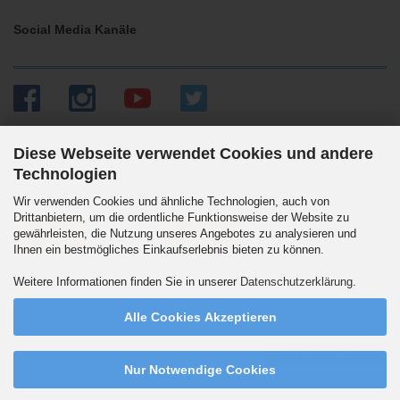
Social Media Kanäle
Diese Webseite verwendet Cookies und andere
Technologien
Versandpartner
Wir verwenden Cookies und ähnliche Technologien, auch von
Drittanbietern, um die ordentliche Funktionsweise der Website zu
gewährleisten, die Nutzung unseres Angebotes zu analysieren und
Ihnen ein bestmögliches Einkaufserlebnis bieten zu können.
Wir versenden auch an Packstationen. DHL Standard 5.90 Euro innerhalb
Weitere Informationen finden Sie in unserer
Datenschutzerklärung
.
Deutschlands. Ab 99,90 Euro versandkostenfrei.
Alle Cookies Akzeptieren
Vertrag widerrufen
Nur Notwendige Cookies