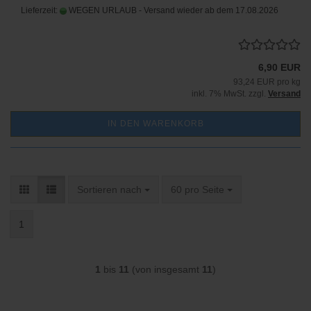
Lieferzeit:
WEGEN URLAUB - Versand wieder ab dem 17.08.2026
6,90 EUR
93,24 EUR pro kg
inkl. 7% MwSt. zzgl.
Versand
IN DEN WARENKORB
Sortieren nach
pro Seite
Sortieren nach
60 pro Seite
1
1
bis
11
(von insgesamt
11
)