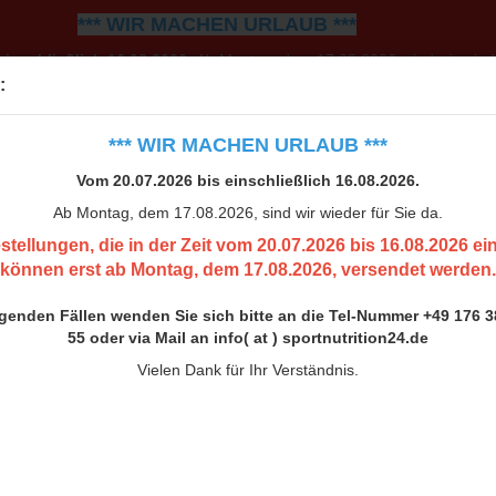
*** WIR MACHEN URLAUB ***
einschließlich 16.08.2026.
Ab Montag, dem 17.08.2026, sind wir wiede
:
0.07.2026 bis 16.08.2026 eingehen, können erst ab Montag, 
h bitte an die Tel-Nummer +49 176 38 00 33 55 oder via Mail an inf
*** WIR MACHEN URLAUB ***
Vielen Dank für Ihr Verständnis.
Vom 20.07.2026 bis einschließlich 16.08.2026.
Ab Montag, dem 17.08.2026, sind wir wieder für Sie da.
stellungen, die in der Zeit vom 20.07.2026 bis 16.08.2026 e
können erst ab Montag, dem 17.08.2026, versendet werden.
ngenden Fällen wenden Sie sich bitte an die Tel-Nummer +49 176 3
55 oder via Mail an info( at ) sportnutrition24.de
Vielen Dank für Ihr Verständnis.