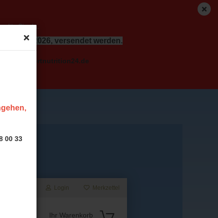
r für Sie da.
dem 17.08.2026, versendet werden.
o( at ) sportnutrition24.de
ingehen,
8 00 33
Login
Merkzettel
Suche...
Ihr Warenkorb