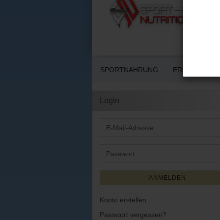
SPORTNAHRUNG
ERNÄHRUNG 
Login
E-
Mail-
Adresse
Passwort
ANMELDEN
Konto erstellen
Passwort vergessen?