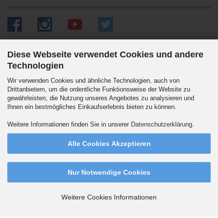
Diese Webseite verwendet Cookies und andere
Technologien
Versandpartner
Wir verwenden Cookies und ähnliche Technologien, auch von
Drittanbietern, um die ordentliche Funktionsweise der Website zu
gewährleisten, die Nutzung unseres Angebotes zu analysieren und
Ihnen ein bestmögliches Einkaufserlebnis bieten zu können.
Wir versenden auch an Packstationen. DHL Standard 5.90 Euro innerhalb
Weitere Informationen finden Sie in unserer
Datenschutzerklärung
.
Deutschlands. Ab 99,90 Euro versandkostenfrei.
Alle Cookies Akzeptieren
Vertrag widerrufen
Nur Notwendige Cookies
Webshop erstellen
mit Gambio.de © 2026
Weitere Cookies Informationen