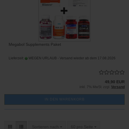
Megabol Supplements Paket
Lieferzeit:
WEGEN URLAUB - Versand wieder ab dem 17.08.2026
49,90 EUR
inkl. 7% MwSt. zzgl.
Versand
IN DEN WARENKORB
Sortieren nach
pro Seite
Sortieren nach
60 pro Seite