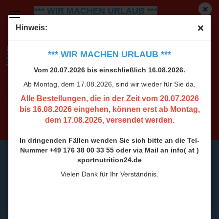
*** WIR MACHEN URLAUB ***
Vom 20.07.2026 bis einschließlich 16.08.2026.
Ab
Hinweis:
Montag, dem 17.08.2026, sind wir wieder für Sie da.
Alle Bestellungen, die in der Zeit vom 20.07.2026
*** WIR MACHEN URLAUB ***
bis 16.08.2026 eingehen, können erst ab Montag,
Vom 20.07.2026 bis einschließlich 16.08.2026.
dem 17.08.2026, versendet werden.
Ab Montag, dem 17.08.2026, sind wir wieder für Sie da.
In dringenden Fällen wenden Sie sich bitte an die Tel-
Alle Bestellungen, die in der Zeit vom 20.07.2026
Nummer +49 176 38 00 33 55 oder via Mail an info( at )
bis 16.08.2026 eingehen, können erst ab Montag,
sportnutrition24.de
dem 17.08.2026, versendet werden.
Vielen Dank für Ihr Verständnis.
In dringenden Fällen wenden Sie sich bitte an die Tel-
Nummer +49 176 38 00 33 55 oder via Mail an info( at )
sportnutrition24.de
Vielen Dank für Ihr Verständnis.