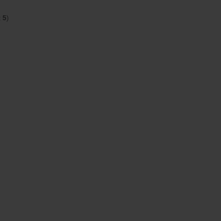
t
5
)