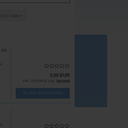
ro Seite
0 pro Seite
 ml
er
3,50 EUR
inkl. 19% MwSt. zzgl.
Versand
IN DEN WARENKORB
er