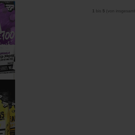
1
bis
5
(von insgesam