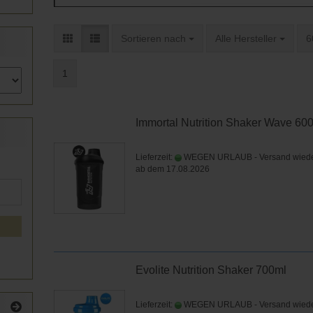
Sortieren nach
pro Seite
p
Sortieren nach
Alle Hersteller
6
1
Immortal Nutrition Shaker Wave 600
Lieferzeit:
WEGEN URLAUB - Versand wied
ab dem 17.08.2026
Evolite Nutrition Shaker 700ml
Lieferzeit:
WEGEN URLAUB - Versand wied