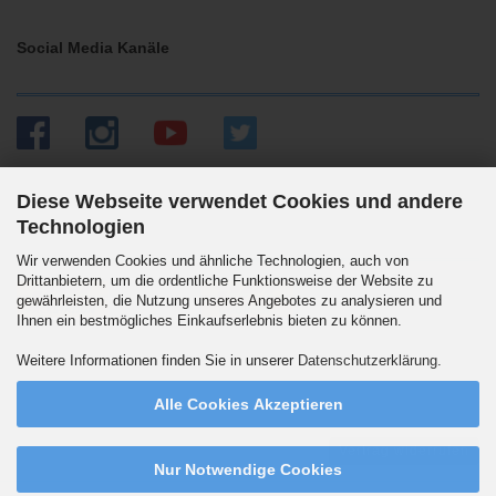
Social Media Kanäle
Diese Webseite verwendet Cookies und andere
Technologien
Versandpartner
Wir verwenden Cookies und ähnliche Technologien, auch von
Drittanbietern, um die ordentliche Funktionsweise der Website zu
gewährleisten, die Nutzung unseres Angebotes zu analysieren und
Ihnen ein bestmögliches Einkaufserlebnis bieten zu können.
Wir versenden auch an Packstationen. DHL Standard 5.90 Euro innerhalb
Weitere Informationen finden Sie in unserer
Datenschutzerklärung
.
Deutschlands. Ab 99,90 Euro versandkostenfrei.
Alle Cookies Akzeptieren
Vertrag widerrufen
Nur Notwendige Cookies