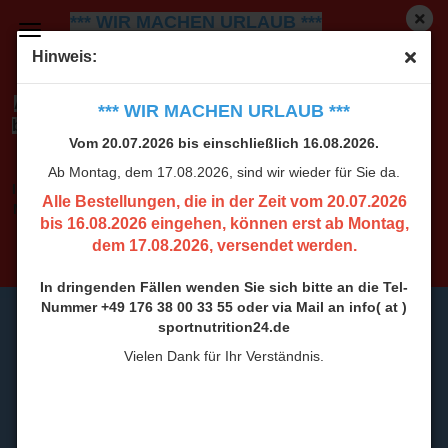
*** WIR MACHEN URLAUB ***
Vom 20.07.2026 bis einschließlich 16.08.2026.
Ab
Hinweis:
Montag, dem 17.08.2026, sind wir wieder für Sie da.
Alle Bestellungen, die in der Zeit vom 20.07.2026
*** WIR MACHEN URLAUB ***
bis 16.08.2026 eingehen, können erst ab Montag,
Vom 20.07.2026 bis einschließlich 16.08.2026.
dem 17.08.2026, versendet werden.
Ab Montag, dem 17.08.2026, sind wir wieder für Sie da.
In dringenden Fällen wenden Sie sich bitte an die Tel-
Alle Bestellungen, die in der Zeit vom 20.07.2026
Nummer +49 176 38 00 33 55 oder via Mail an info( at )
bis 16.08.2026 eingehen, können erst ab Montag,
sportnutrition24.de
dem 17.08.2026, versendet werden.
Vielen Dank für Ihr Verständnis.
In dringenden Fällen wenden Sie sich bitte an die Tel-
Nummer +49 176 38 00 33 55 oder via Mail an info( at )
sportnutrition24.de
Vielen Dank für Ihr Verständnis.