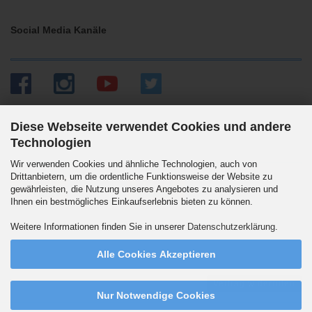
Social Media Kanäle
Diese Webseite verwendet Cookies und andere
Technologien
Versandpartner
Wir verwenden Cookies und ähnliche Technologien, auch von
Drittanbietern, um die ordentliche Funktionsweise der Website zu
gewährleisten, die Nutzung unseres Angebotes zu analysieren und
Ihnen ein bestmögliches Einkaufserlebnis bieten zu können.
Wir versenden auch an Packstationen. DHL Standard 5.90 Euro innerhalb
Weitere Informationen finden Sie in unserer
Datenschutzerklärung
.
Deutschlands. Ab 99,90 Euro versandkostenfrei.
Alle Cookies Akzeptieren
Vertrag widerrufen
Nur Notwendige Cookies