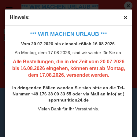
*** WIR MACHEN URLAUB ***
Vom 20.07.2026 bis einschließlich 16.08.2026.
Ab
Hinweis:
Montag, dem 17.08.2026, sind wir wieder für Sie da.
Alle Bestellungen, die in der Zeit vom 20.07.2026
*** WIR MACHEN URLAUB ***
bis 16.08.2026 eingehen, können erst ab Montag,
Vom 20.07.2026 bis einschließlich 16.08.2026.
dem 17.08.2026, versendet werden.
Ab Montag, dem 17.08.2026, sind wir wieder für Sie da.
In dringenden Fällen wenden Sie sich bitte an die Tel-
Alle Bestellungen, die in der Zeit vom 20.07.2026
Nummer +49 176 38 00 33 55 oder via Mail an info( at )
bis 16.08.2026 eingehen, können erst ab Montag,
sportnutrition24.de
dem 17.08.2026, versendet werden.
Vielen Dank für Ihr Verständnis.
In dringenden Fällen wenden Sie sich bitte an die Tel-
Nummer +49 176 38 00 33 55 oder via Mail an info( at )
sportnutrition24.de
Vielen Dank für Ihr Verständnis.