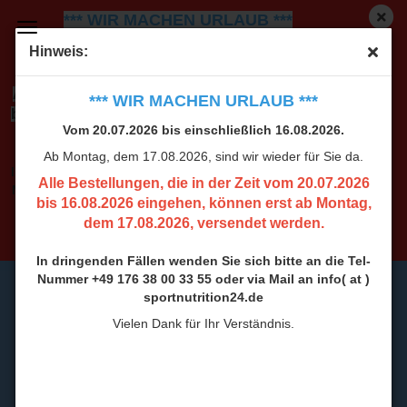
*** WIR MACHEN URLAUB ***
Vom 20.07.2026 bis einschließlich 16.08.2026.
Ab
Hinweis:
Montag, dem 17.08.2026, sind wir wieder für Sie da.
Alle Bestellungen, die in der Zeit vom 20.07.2026
*** WIR MACHEN URLAUB ***
bis 16.08.2026 eingehen, können erst ab Montag,
Vom 20.07.2026 bis einschließlich 16.08.2026.
dem 17.08.2026, versendet werden.
Ab Montag, dem 17.08.2026, sind wir wieder für Sie da.
In dringenden Fällen wenden Sie sich bitte an die Tel-
Alle Bestellungen, die in der Zeit vom 20.07.2026
Nummer +49 176 38 00 33 55 oder via Mail an info( at )
bis 16.08.2026 eingehen, können erst ab Montag,
sportnutrition24.de
dem 17.08.2026, versendet werden.
Vielen Dank für Ihr Verständnis.
In dringenden Fällen wenden Sie sich bitte an die Tel-
Nummer +49 176 38 00 33 55 oder via Mail an info( at )
sportnutrition24.de
Vielen Dank für Ihr Verständnis.