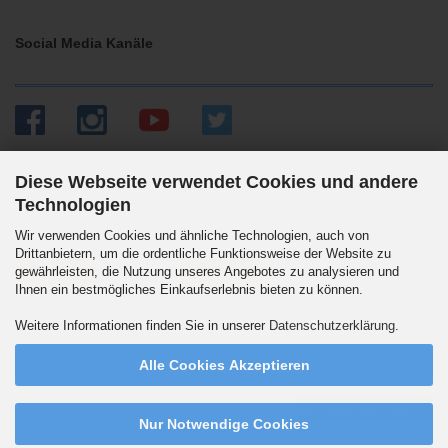
Social Media Kanäle
Diese Webseite verwendet Cookies und andere
Technologien
Versandpartner
Wir verwenden Cookies und ähnliche Technologien, auch von
Drittanbietern, um die ordentliche Funktionsweise der Website zu
gewährleisten, die Nutzung unseres Angebotes zu analysieren und
Ihnen ein bestmögliches Einkaufserlebnis bieten zu können.
Wir versenden auch an Packstationen. DHL Standard 5.90 Euro innerhalb
Weitere Informationen finden Sie in unserer
Datenschutzerklärung
.
Deutschlands. Ab 99,90 Euro versandkostenfrei.
Alle Cookies Akzeptieren
Vertrag widerrufen
Nur Notwendige Cookies