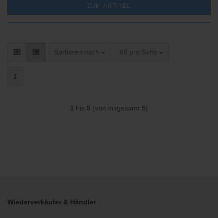
ZUM ARTIKEL
Sortieren nach
pro Seite
Sortieren nach
60 pro Seite
1
1
bis
5
(von insgesamt
5
)
Wiederverkäufer & Händler