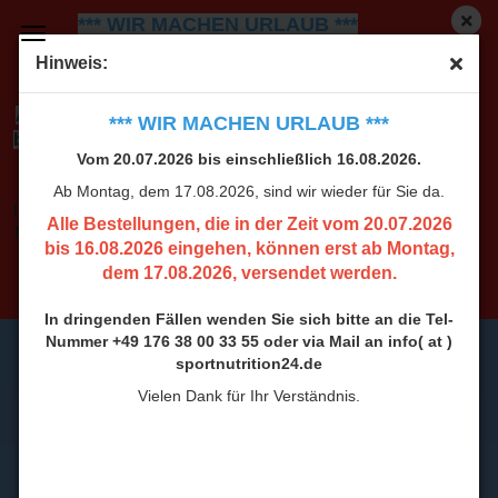
*** WIR MACHEN URLAUB ***
Vom 20.07.2026 bis einschließlich 16.08.2026.
Ab
Hinweis:
Montag, dem 17.08.2026, sind wir wieder für Sie da.
Alle Bestellungen, die in der Zeit vom 20.07.2026
*** WIR MACHEN URLAUB ***
bis 16.08.2026 eingehen, können erst ab Montag,
Vom 20.07.2026 bis einschließlich 16.08.2026.
dem 17.08.2026, versendet werden.
Ab Montag, dem 17.08.2026, sind wir wieder für Sie da.
In dringenden Fällen wenden Sie sich bitte an die Tel-
Alle Bestellungen, die in der Zeit vom 20.07.2026
Nummer +49 176 38 00 33 55 oder via Mail an info( at )
bis 16.08.2026 eingehen, können erst ab Montag,
sportnutrition24.de
dem 17.08.2026, versendet werden.
Vielen Dank für Ihr Verständnis.
In dringenden Fällen wenden Sie sich bitte an die Tel-
Nummer +49 176 38 00 33 55 oder via Mail an info( at )
sportnutrition24.de
Vielen Dank für Ihr Verständnis.