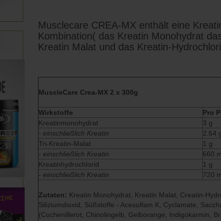
Musclecare CREA-MX enthält eine Kreati
Kombination( das Kreatin Monohydrat da
Kreatin Malat und das Kreatin-Hydrochlor
MuscleCare Crea-MX 2 x 300g
Wirkstoffe
Pro P
Kreatinmonohydrat
3 g
- einschließlich Kreatin
2.64 
Tri-Kreatin-Malat
1 g
- einschließlich Kreatin
660 
Kreatinhydrochlorid
1 g
- einschließlich Kreatin
720 
Zutaten:
Kreatin Monohydrat, Kreatin Malat, Creatin-Hydroc
Siliziumdioxid, Süßstoffe - Acesulfam K, Cyclamate, Saccha
(Cochenillerot, Chinolingelb, Gelborange, Indigokarmin, Br