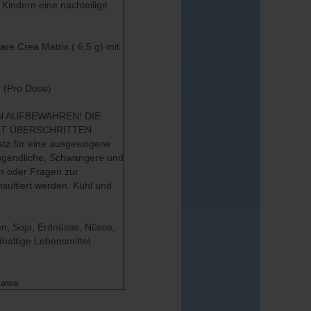
 Kindern eine nachteilige
re Crea Matrix ( 6,5 g) mit
 (Pro Dose)
N AUFBEWAHREN! DIE
HT ÜBERSCHRITTEN
atz für eine ausgewogene
Jugendliche, Schwangere und
en oder Fragen zur
sultiert werden. Kühl und
ten, Soja, Erdnüsse, Nüsse,
dhaltige Lebensmittel
szawa