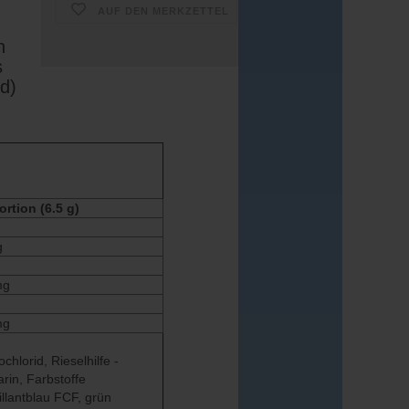
AUF DEN MERKZETTEL
n
s
id)
ortion (6.5 g)
g
mg
mg
hlorid, Rieselhilfe -
rin, Farbstoffe
illantblau FCF, grün