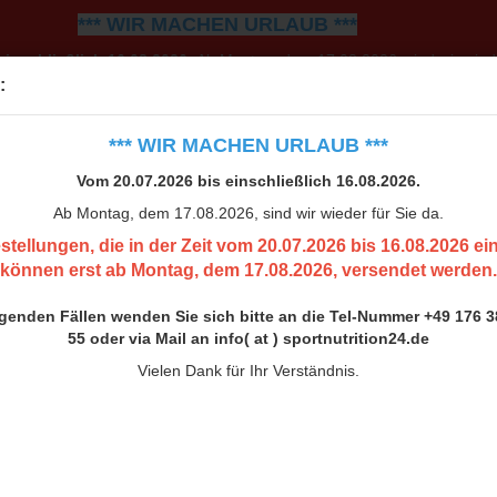
*** WIR MACHEN URLAUB ***
einschließlich 16.08.2026.
Ab Montag, dem 17.08.2026, sind wir wiede
:
0.07.2026 bis 16.08.2026 eingehen, können erst ab Montag, 
h bitte an die Tel-Nummer +49 176 38 00 33 55 oder via Mail an inf
*** WIR MACHEN URLAUB ***
Vielen Dank für Ihr Verständnis.
Vom 20.07.2026 bis einschließlich 16.08.2026.
Ab Montag, dem 17.08.2026, sind wir wieder für Sie da.
stellungen, die in der Zeit vom 20.07.2026 bis 16.08.2026 e
können erst ab Montag, dem 17.08.2026, versendet werden.
ngenden Fällen wenden Sie sich bitte an die Tel-Nummer +49 176 3
55 oder via Mail an info( at ) sportnutrition24.de
Vielen Dank für Ihr Verständnis.