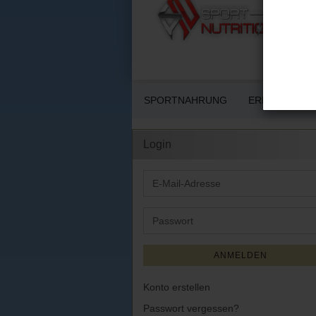
SPORTNAHRUNG
ERNÄHRUNG 
Login
E-
Mail-
Adresse
Passwort
ANMELDEN
Konto erstellen
Passwort vergessen?