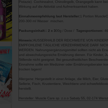
Pistazie). Cochinealrot, Chinolingelb, Orangegelb kann bei
Wirkung auf die Aktivität und Aufmerksamkeit haben.
Einnahmeempfehlung laut Hersteller:
1 Portion MuscleCa
200-300 ml Wasser mischen.
Packungsinhalt:: 2 x 3
00g / Dose /
Tagesportionen:
46
Hinweis:
AUSSERHALB DER REICHWEITE VON KINDER
EMPFOHLENE TÄGLICHE VERZEHRMENGE DARF NIC
WERDEN. Nahrungsergänzungsmittel sollten nicht als Ers
und abwechslungsreiche Ernährung dienen. Für Kinder, 
Stillende nicht geeignet. Bei gesundheitlichen Beschwerd
Einnahme sollte ein Mediziner oder Ernährungsberater kon
trocken lagern!
Allergene: Hergestellt in einer Anlage, die Milch, Eier, Glu
Sellerie, Fisch, Krustentiere, Weichtiere und schwefeldioxi
herstellt.
Hersteller: Muscle Care sp. z.o.o Sabaly 55, 02-174 Wer