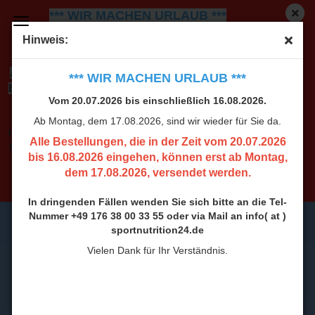
*** WIR MACHEN URLAUB ***
Vom 20.07.2026 bis einschließlich 16.08.2026.
Ab
Hinweis:
Montag, dem 17.08.2026, sind wir wieder für Sie da.
Alle Bestellungen, die in der Zeit vom 20.07.2026
*** WIR MACHEN URLAUB ***
bis 16.08.2026 eingehen, können erst ab Montag,
Vom 20.07.2026 bis einschließlich 16.08.2026.
dem 17.08.2026, versendet werden.
Ab Montag, dem 17.08.2026, sind wir wieder für Sie da.
In dringenden Fällen wenden Sie sich bitte an die Tel-
Alle Bestellungen, die in der Zeit vom 20.07.2026
Nummer +49 176 38 00 33 55 oder via Mail an info( at )
bis 16.08.2026 eingehen, können erst ab Montag,
sportnutrition24.de
dem 17.08.2026, versendet werden.
Vielen Dank für Ihr Verständnis.
In dringenden Fällen wenden Sie sich bitte an die Tel-
Nummer +49 176 38 00 33 55 oder via Mail an info( at )
sportnutrition24.de
Vielen Dank für Ihr Verständnis.