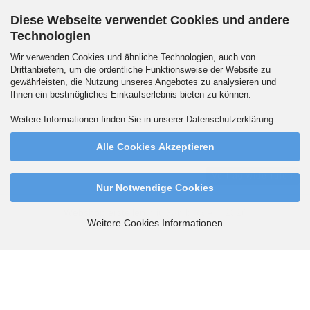
Diese Webseite verwendet Cookies und andere
Technologien
Versandpartner
Wir verwenden Cookies und ähnliche Technologien, auch von
Drittanbietern, um die ordentliche Funktionsweise der Website zu
gewährleisten, die Nutzung unseres Angebotes zu analysieren und
Ihnen ein bestmögliches Einkaufserlebnis bieten zu können.
Wir versenden auch an Packstationen. DHL Standard 5.90 Euro innerhalb
Weitere Informationen finden Sie in unserer
Datenschutzerklärung
.
Deutschlands. Ab 99,90 Euro versandkostenfrei.
Alle Cookies Akzeptieren
Vertrag widerrufen
Nur Notwendige Cookies
Webshop erstellen
mit Gambio.de © 2026
Weitere Cookies Informationen