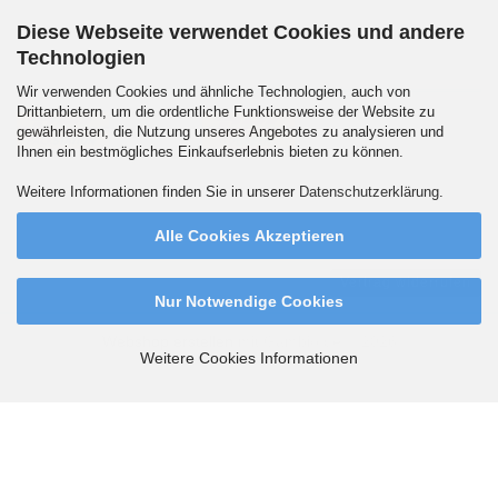
Diese Webseite verwendet Cookies und andere
Technologien
Versandpartner
Wir verwenden Cookies und ähnliche Technologien, auch von
Drittanbietern, um die ordentliche Funktionsweise der Website zu
gewährleisten, die Nutzung unseres Angebotes zu analysieren und
Ihnen ein bestmögliches Einkaufserlebnis bieten zu können.
Wir versenden auch an Packstationen. DHL Standard 5.90 Euro innerhalb
Weitere Informationen finden Sie in unserer
Datenschutzerklärung
.
Deutschlands. Ab 99,90 Euro versandkostenfrei.
Alle Cookies Akzeptieren
Vertrag widerrufen
Nur Notwendige Cookies
Webshop erstellen
mit Gambio.de © 2026
Weitere Cookies Informationen