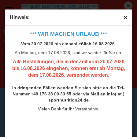
*** WIR MACHEN URLAUB ***
Vom 20.07.2026 bis einschließlich 16.08.2026.
Ab
Hinweis:
Montag, dem 17.08.2026, sind wir wieder für Sie da.
Alle Bestellungen, die in der Zeit vom 20.07.2026
*** WIR MACHEN URLAUB ***
bis 16.08.2026 eingehen, können erst ab Montag,
Vom 20.07.2026 bis einschließlich 16.08.2026.
dem 17.08.2026, versendet werden.
Ab Montag, dem 17.08.2026, sind wir wieder für Sie da.
In dringenden Fällen wenden Sie sich bitte an die Tel-
Alle Bestellungen, die in der Zeit vom 20.07.2026
Nummer +49 176 38 00 33 55 oder via Mail an info( at )
bis 16.08.2026 eingehen, können erst ab Montag,
sportnutrition24.de
dem 17.08.2026, versendet werden.
Vielen Dank für Ihr Verständnis.
In dringenden Fällen wenden Sie sich bitte an die Tel-
Nummer +49 176 38 00 33 55 oder via Mail an info( at )
sportnutrition24.de
Vielen Dank für Ihr Verständnis.