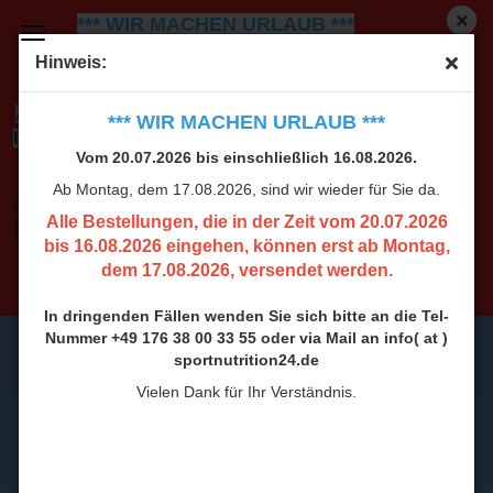
*** WIR MACHEN URLAUB ***
Vom 20.07.2026 bis einschließlich 16.08.2026.
Ab
Hinweis:
Montag, dem 17.08.2026, sind wir wieder für Sie da.
Alle Bestellungen, die in der Zeit vom 20.07.2026
*** WIR MACHEN URLAUB ***
bis 16.08.2026 eingehen, können erst ab Montag,
Vom 20.07.2026 bis einschließlich 16.08.2026.
dem 17.08.2026, versendet werden.
Ab Montag, dem 17.08.2026, sind wir wieder für Sie da.
In dringenden Fällen wenden Sie sich bitte an die Tel-
Alle Bestellungen, die in der Zeit vom 20.07.2026
Nummer +49 176 38 00 33 55 oder via Mail an info( at )
bis 16.08.2026 eingehen, können erst ab Montag,
sportnutrition24.de
dem 17.08.2026, versendet werden.
Vielen Dank für Ihr Verständnis.
In dringenden Fällen wenden Sie sich bitte an die Tel-
Nummer +49 176 38 00 33 55 oder via Mail an info( at )
sportnutrition24.de
Vielen Dank für Ihr Verständnis.