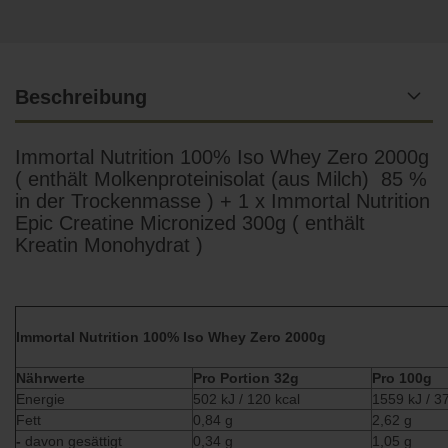
Beschreibung
Immortal Nutrition 100% Iso Whey Zero 2000g
( enthält Molkenproteinisolat (aus Milch) 85 %
in der Trockenmasse ) + 1 x Immortal Nutrition
Epic Creatine Micronized 300g ( enthält
Kreatin Monohydrat )
Immortal Nutrition 100% Iso Whey Zero 2000g
Nährwerte
Pro Portion 32g
Pro 100g
Energie
502 kJ / 120 kcal
1559 kJ / 3
Fett
0,84 g
2,62 g
-
davon gesättigt
0,34 g
1,05 g