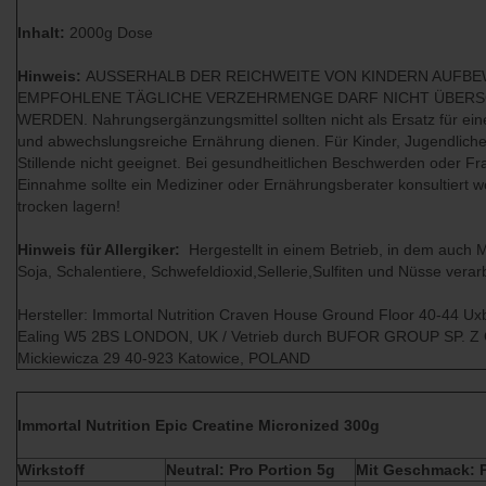
Inhalt:
2000g Dose
Hinweis:
AUSSERHALB DER REICHWEITE VON KINDERN AUFBE
EMPFOHLENE TÄGLICHE VERZEHRMENGE DARF NICHT ÜBERS
WERDEN. Nahrungsergänzungsmittel sollten nicht als Ersatz für e
und abwechslungsreiche Ernährung dienen. Für Kinder, Jugendlich
Stillende nicht geeignet. Bei gesundheitlichen Beschwerden oder Fr
Einnahme sollte ein Mediziner oder Ernährungsberater konsultiert 
trocken lagern!
Hinweis für Allergiker:
Hergestellt in einem Betrieb, in dem auch Mi
Soja, Schalentiere, Schwefeldioxid,Sellerie,Sulfiten und Nüsse verar
Hersteller: Immortal Nutrition Craven House Ground Floor 40-44 Ux
Ealing W5 2BS LONDON, UK / Vetrieb durch BUFOR GROUP SP. Z
Mickiewicza 29 40-923 Katowice, POLAND
Immortal Nutrition Epic Creatine Micronized 300g
Wirkstoff
Neutral: Pro Portion 5g
Mit Geschmack: P