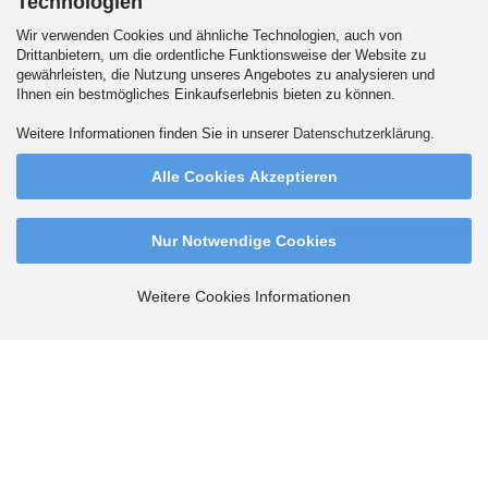
Technologien
Versandpartner
Wir verwenden Cookies und ähnliche Technologien, auch von
Drittanbietern, um die ordentliche Funktionsweise der Website zu
gewährleisten, die Nutzung unseres Angebotes zu analysieren und
Ihnen ein bestmögliches Einkaufserlebnis bieten zu können.
Wir versenden auch an Packstationen. DHL Standard 5.90 Euro innerhalb
Weitere Informationen finden Sie in unserer
Datenschutzerklärung
.
Deutschlands. Ab 99,90 Euro versandkostenfrei.
Alle Cookies Akzeptieren
Vertrag widerrufen
Nur Notwendige Cookies
Webshop erstellen
mit Gambio.de © 2026
Weitere Cookies Informationen