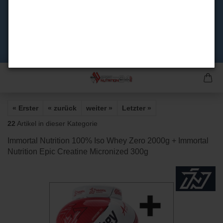
« Erster
« zurück
weiter »
Letzter »
22
Artikel in dieser Kategorie
Immortal Nutrition 100% Iso Whey Zero 2000g + Immortal
Nutrition Epic Creatine Micronized 300g