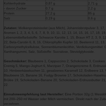
Kohlenhydrate
0,87 g
2,71 g
-
davon Zucker
0,7 g
2,2 g
Protein
27,2 g
85 g
Salz
0,19 g
0,6 g
Zutaten:
Molkenproteinisolat (aus Milch), Johannisbrotpulver 3, 17, 
Aromen 1, 2, 3, 4, 5, 6, 7, 8, 9, 10, 11, 12, 13, 14, 15, 16, 17, 18, 19
Lebensmittelfarbstoffe: Schwarze Karotte 1, 15, Braun HT 2, 3, 9, 12
22, Beta-Carotin 6, 8, 16, Chlorophyllin Kupfer 10, Beetenrot 11, 13
Carboxymethylcellulose, Sonnenblumenlecithin, Verdickungsmittel:
Xanthangummi, Salz, Süßstoffe: Sucralose, Steviolglykoside.
Geschmäcker:
Blaubeere 1, Cappuccino 2, Schokolade 3, Cookies
Cremig 5, Mango-Joghurt 6, Marzipan 7, Orangencreme 8, Erdnussbu
10, Himbeerkäsekuchen 11, gesalzenes Karamell 12, Erdbeere 13, Van
Blaubeere 15, Banane 16, Fudgy Brownie 17, Schokoladen-Haseln
Brûlée 19, Schokoladen-Banane 20, Schokoladen-Erdnussbutter 21
22.
Einnahmeempfehlung laut Hersteller:
Eine Portion 32g (1 Messlöf
mit 200–250 ml Wasser oder Milch vermischen. Direkt nach der Zub
verzehren.