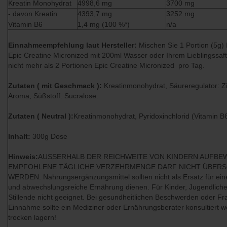
Kreatin Monohydrat
4998,6 mg
3700 mg
- davon Kreatin
4393,7 mg
3252 mg
Vitamin B6
1,4 mg (100 %*)
n/a
Einnahmeempfehlung laut Hersteller:
Mischen Sie 1 Portion (5g) 
Epic Creatine Micronized mit 200ml Wasser oder Ihrem Lieblingssaft
nicht mehr als 2 Portionen Epic Creatine Micronized pro Tag.
Zutaten ( mit Geschmack ):
Kreatinmonohydrat, Säureregulator: Z
Aroma, Süßstoff: Sucralose.
Zutaten ( Neutral ):
Kreatinmonohydrat, Pyridoxinchlorid (Vitamin B6
Inhalt:
300g Dose
Hinweis:
AUSSERHALB DER REICHWEITE VON KINDERN AUFBEW
EMPFOHLENE TÄGLICHE VERZEHRMENGE DARF NICHT ÜBERS
WERDEN. Nahrungsergänzungsmittel sollten nicht als Ersatz für e
und abwechslungsreiche Ernährung dienen. Für Kinder, Jugendlich
Stillende nicht geeignet. Bei gesundheitlichen Beschwerden oder Fr
Einnahme sollte ein Mediziner oder Ernährungsberater konsultiert 
trocken lagern!