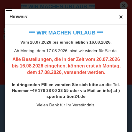
*** WIR MACHEN URLAUB ***
Vom 20.07.2026 bis einschließlich 16.08.2026.
Ab
Hinweis:
Montag, dem 17.08.2026, sind wir wieder für Sie da.
Alle Bestellungen, die in der Zeit vom 20.07.2026
*** WIR MACHEN URLAUB ***
bis 16.08.2026 eingehen, können erst ab Montag,
Vom 20.07.2026 bis einschließlich 16.08.2026.
dem 17.08.2026, versendet werden.
Ab Montag, dem 17.08.2026, sind wir wieder für Sie da.
In dringenden Fällen wenden Sie sich bitte an die Tel-
Alle Bestellungen, die in der Zeit vom 20.07.2026
Nummer +49 176 38 00 33 55 oder via Mail an info( at )
bis 16.08.2026 eingehen, können erst ab Montag,
sportnutrition24.de
dem 17.08.2026, versendet werden.
Vielen Dank für Ihr Verständnis.
In dringenden Fällen wenden Sie sich bitte an die Tel-
Nummer +49 176 38 00 33 55 oder via Mail an info( at )
sportnutrition24.de
Vielen Dank für Ihr Verständnis.