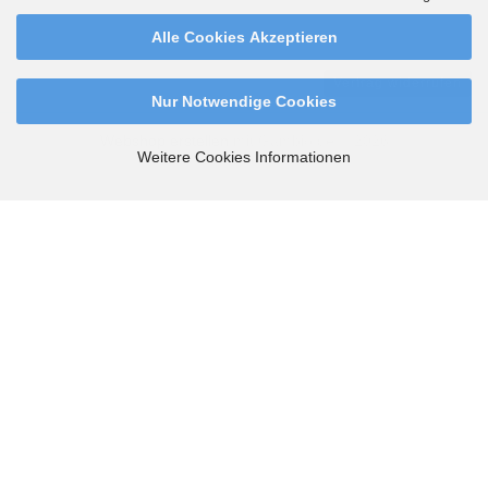
Deutschlands. Ab 99,90 Euro versandkostenfrei.
Alle Cookies Akzeptieren
Vertrag widerrufen
Nur Notwendige Cookies
Webshop erstellen
mit Gambio.de © 2026
Weitere Cookies Informationen