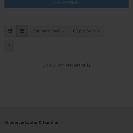
ZUM ARTIKEL
Sortieren nach
pro Seite
Sortieren nach
60 pro Seite
1
1
bis
1
(von insgesamt
1
)
Wiederverkäufer & Händler