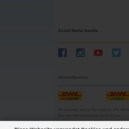
Social Media Kanäle
Versandpartner
Wir versenden auch an Packstationen. DHL Stand
Euro innerhalb Deutschlands. Ab 99,90 Euro
versandkostenfrei.