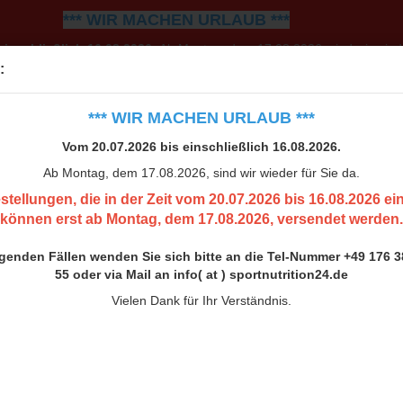
*** WIR MACHEN URLAUB ***
einschließlich 16.08.2026.
Ab Montag, dem 17.08.2026, sind wir wiede
:
0.07.2026 bis 16.08.2026 eingehen, können erst ab Montag, 
h bitte an die Tel-Nummer +49 176 38 00 33 55 oder via Mail an inf
*** WIR MACHEN URLAUB ***
Vielen Dank für Ihr Verständnis.
Vom 20.07.2026 bis einschließlich 16.08.2026.
Ab Montag, dem 17.08.2026, sind wir wieder für Sie da.
stellungen, die in der Zeit vom 20.07.2026 bis 16.08.2026 e
können erst ab Montag, dem 17.08.2026, versendet werden.
ngenden Fällen wenden Sie sich bitte an die Tel-Nummer +49 176 3
55 oder via Mail an info( at ) sportnutrition24.de
Vielen Dank für Ihr Verständnis.