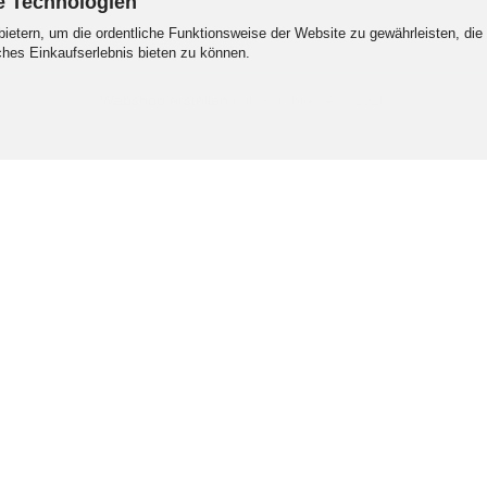
e Technologien
ietern, um die ordentliche Funktionsweise der Website zu gewährleisten, die
hes Einkaufserlebnis bieten zu können.
Webshop erstellen
mit Gambio.de © 2026