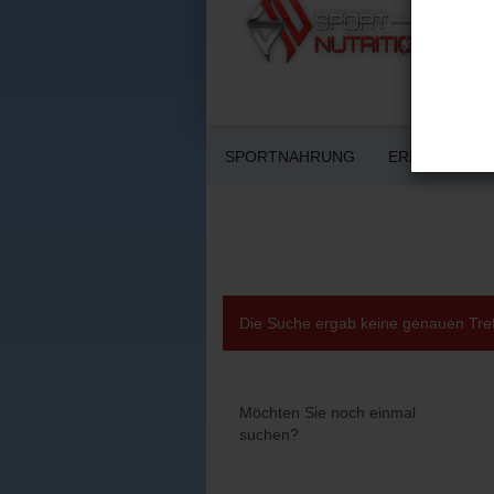
SPORTNAHRUNG
ERNÄHRUNG 
Die Suche ergab keine genauen Tref
MÖCHTEN
Möchten Sie noch einmal
SIE
suchen?
NOCH
EINMAL
SUCHEN?