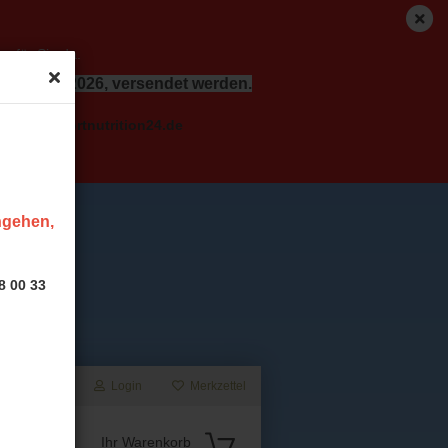
r für Sie da.
dem 17.08.2026, versendet werden.
o( at ) sportnutrition24.de
ingehen,
8 00 33
Login
Merkzettel
Suche...
Ihr Warenkorb