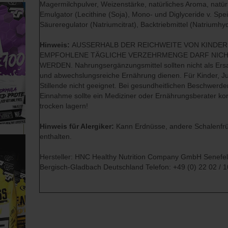
Magermilchpulver, Weizenstärke, natürliches Aroma, natür
Emulgator (Lecithine (Soja), Mono- und Diglyceride v. Spei
Säureregulator (Natriumcitrat), Backtriebmittel (Natriumh
Hinweis:
AUSSERHALB DER REICHWEITE VON KINDER
EMPFOHLENE TÄGLICHE VERZEHRMENGE DARF NIC
WERDEN. Nahrungsergänzungsmittel sollten nicht als Ers
und abwechslungsreiche Ernährung dienen. Für Kinder, 
Stillende nicht geeignet. Bei gesundheitlichen Beschwerd
Einnahme sollte ein Mediziner oder Ernährungsberater kon
trocken lagern!
Hinweis für Alergiker:
Kann Erdnüsse, andere Schalenfrü
enthalten.
Hersteller: HNC Healthy Nutrition Company GmbH Senefe
Bergisch-Gladbach Deutschland Telefon: +49 (0) 22 02 / 1