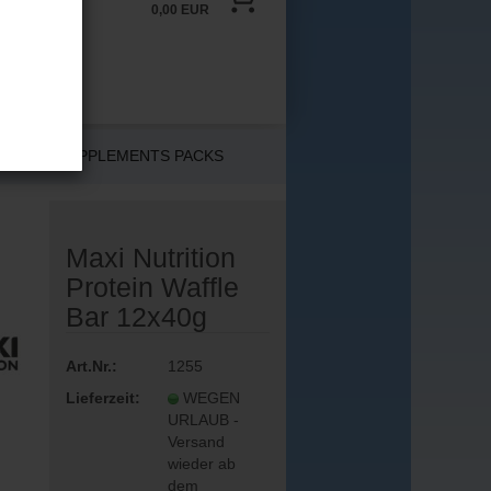
0,00 EUR
LER
SUPPLEMENTS PACKS
Maxi Nutrition
n?
Protein Waffle
Bar 12x40g
Art.Nr.:
1255
Lieferzeit:
WEGEN
URLAUB -
Versand
wieder ab
dem