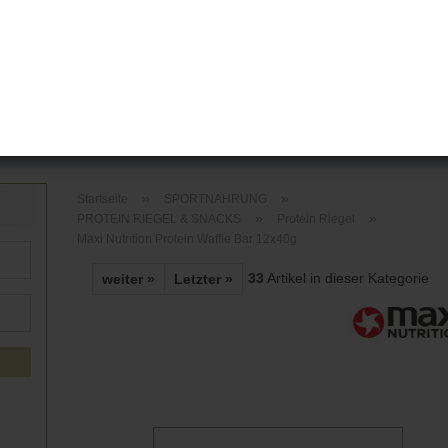
E-Mail
Passwort
& FOOD
FITNESS & SPORTZUBEHÖR
MARKEN & HERSTEL
»
»
Startseite
SPORTNAHRUNG
»
»
PROTEIN RIEGEL & SNACKS
Protein Riegel
Konto erstellen
Maxi Nutrition Protein Waffle Bar 12x40g
Passwort vergesse
33
Artikel in dieser Kategorie
weiter »
Letzter »