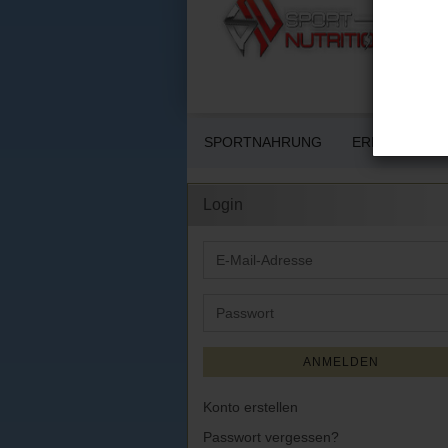
SPORTNAHRUNG
ERNÄHRUNG 
Login
E-
Mail-
Adresse
Passwort
ANMELDEN
Konto erstellen
Passwort vergessen?