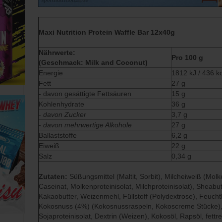
Maxi Nutrition Protein Waffle Bar 12x40g
Nährwerte:
Pro 100 g
(Geschmack: Milk and Coconut)
Energie
1812 kJ / 436 k
Fett
27 g
- davon gesättigte Fettsäuren
15 g
Kohlenhydrate
36 g
-
davon Zucker
3,7 g
-
davon mehrwertige Alkohole
27 g
Ballaststoffe
6,2 g
Eiweiß
22 g
Salz
0,34 g
Zutaten:
Süßungsmittel (Maltit, Sorbit), Milcheiweiß (Mol
Caseinat, Molkenproteinisolat, Milchproteinisolat), Sheabutt
Kakaobutter, Weizenmehl, Füllstoff (Polydextrose), Feuchth
Kokosnuss (4%) (Kokosnussraspeln, Kokoscreme Stücke)
Sojaproteinisolat, Dextrin (Weizen), Kokosöl, Rapsöl, fett