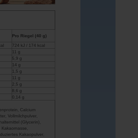
Pro Riegel (40 g)
cal
724 kJ / 174 kcal
11 g
5,9 g
14 g
1,5 g
11 g
2,5 g
8,6 g
0,14 g
kenprotein, Calcium
er, Vollmilchpulver,
altemittel (Glycerin),
, Kakaomasse,
reduziertes Kakaopulver,