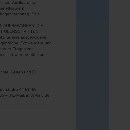
liches Vanillearoma,
sefettsäuren),
ydrogencarbonat), Salz.
N AUFBEWAHREN! DIE
HT ÜBERSCHRITTEN
atz für eine ausgewogene
Jugendliche, Schwangere und
en oder Fragen zur
sultiert werden. Kühl und
chte, Gluten und Ei
lderstraße 44 51469
05 – 0 E-Mail: info@hnc.de