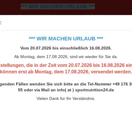
*** WIR MACHEN URLAUB ***
einschließlich 16.08.2026.
Ab Montag, dem 17.08.2026, sind wir wiede
:
0.07.2026 bis 16.08.2026 eingehen, können erst ab Montag, 
h bitte an die Tel-Nummer +49 176 38 00 33 55 oder via Mail an inf
*** WIR MACHEN URLAUB ***
Vielen Dank für Ihr Verständnis.
Vom 20.07.2026 bis einschließlich 16.08.2026.
Ab Montag, dem 17.08.2026, sind wir wieder für Sie da.
stellungen, die in der Zeit vom 20.07.2026 bis 16.08.2026 e
können erst ab Montag, dem 17.08.2026, versendet werden.
ngenden Fällen wenden Sie sich bitte an die Tel-Nummer +49 176 3
55 oder via Mail an info( at ) sportnutrition24.de
Vielen Dank für Ihr Verständnis.