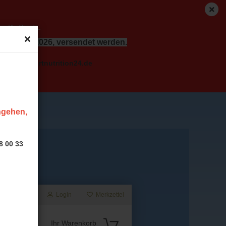
r für Sie da.
dem 17.08.2026, versendet werden.
o( at ) sportnutrition24.de
ingehen,
8 00 33
Login
Merkzettel
Suche...
Ihr Warenkorb