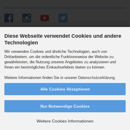
Diese Webseite verwendet Cookies und andere
Technologien
Versandpartner
Wir verwenden Cookies und ähnliche Technologien, auch von
Drittanbietern, um die ordentliche Funktionsweise der Website zu
gewährleisten, die Nutzung unseres Angebotes zu analysieren und
Ihnen ein bestmögliches Einkaufserlebnis bieten zu können.
Wir versenden auch an Packstationen. DHL Standard 5.90 Euro innerhalb
Weitere Informationen finden Sie in unserer
Datenschutzerklärung
.
Deutschlands. Ab 99,90 Euro versandkostenfrei.
Alle Cookies Akzeptieren
Vertrag widerrufen
Nur Notwendige Cookies
Webshop erstellen
mit Gambio.de © 2026
Weitere Cookies Informationen