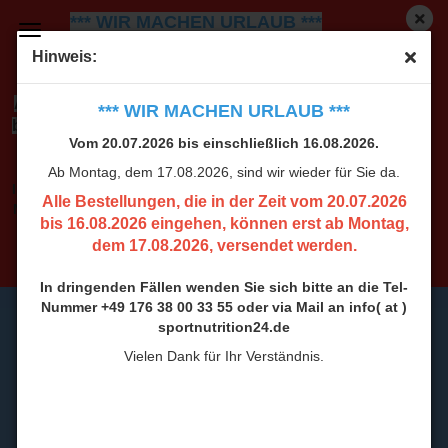
*** WIR MACHEN URLAUB ***
Vom 20.07.2026 bis einschließlich 16.08.2026.
Ab
Hinweis:
Montag, dem 17.08.2026, sind wir wieder für Sie da.
Alle Bestellungen, die in der Zeit vom 20.07.2026
*** WIR MACHEN URLAUB ***
bis 16.08.2026 eingehen, können erst ab Montag,
Vom 20.07.2026 bis einschließlich 16.08.2026.
dem 17.08.2026, versendet werden.
Ab Montag, dem 17.08.2026, sind wir wieder für Sie da.
In dringenden Fällen wenden Sie sich bitte an die Tel-
Alle Bestellungen, die in der Zeit vom 20.07.2026
Nummer +49 176 38 00 33 55 oder via Mail an info( at )
bis 16.08.2026 eingehen, können erst ab Montag,
sportnutrition24.de
dem 17.08.2026, versendet werden.
Vielen Dank für Ihr Verständnis.
In dringenden Fällen wenden Sie sich bitte an die Tel-
Nummer +49 176 38 00 33 55 oder via Mail an info( at )
sportnutrition24.de
Vielen Dank für Ihr Verständnis.