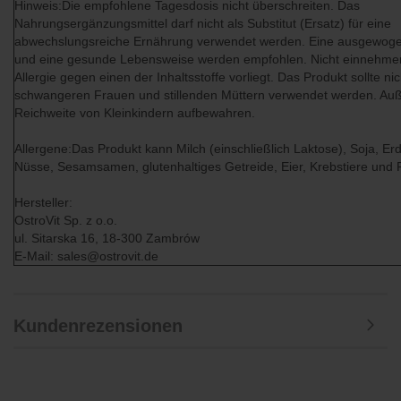
Hinweis:Die empfohlene Tagesdosis nicht überschreiten. Das
Nahrungsergänzungsmittel darf nicht als Substitut (Ersatz) für eine
abwechslungsreiche Ernährung verwendet werden. Eine ausgewog
und eine gesunde Lebensweise werden empfohlen. Nicht einnehme
Allergie gegen einen der Inhaltsstoffe vorliegt. Das Produkt sollte ni
schwangeren Frauen und stillenden Müttern verwendet werden. Auß
Reichweite von Kleinkindern aufbewahren.
Allergene:Das Produkt kann Milch (einschließlich Laktose), Soja, E
Nüsse, Sesamsamen, glutenhaltiges Getreide, Eier, Krebstiere und F
Hersteller:
OstroVit Sp. z o.o.
ul. Sitarska 16, 18-300 Zambrów
E-Mail: sales@ostrovit.de
Kundenrezensionen