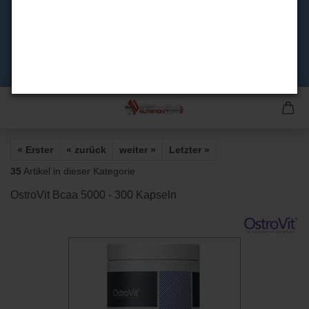
« Erster
« zurück
weiter »
Letzter »
35
Artikel in dieser Kategorie
OstroVit Bcaa 5000 - 300 Kapseln