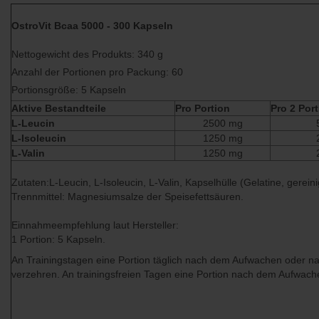
OstroVit Bcaa 5000 - 300 Kapseln
Nettogewicht des Produkts: 340 g
Anzahl der Portionen pro Packung: 60
Portionsgröße: 5 Kapseln
Aktive Bestandteile
Pro Portion
Pro 2 Por
L-Leucin
2500 mg
L-Isoleucin
1250 mg
L-Valin
1250 mg
Zutaten:L-Leucin, L-Isoleucin, L-Valin, Kapselhülle (Gelatine, gerein
Trennmittel: Magnesiumsalze der Speisefettsäuren.
Einnahmeempfehlung laut Hersteller:
1 Portion: 5 Kapseln.
An Trainingstagen eine Portion täglich nach dem Aufwachen oder n
verzehren. An trainingsfreien Tagen eine Portion nach dem Aufwach