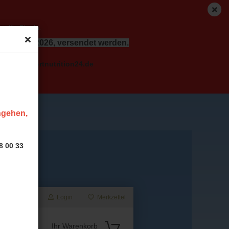
r für Sie da.
dem 17.08.2026, versendet werden.
o( at ) sportnutrition24.de
ingehen,
8 00 33
Login
Merkzettel
Suche...
Ihr Warenkorb