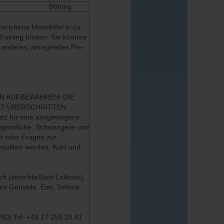
900mg
strichene Messlöffel in ca.
aining trinken. Sie können
 anderes, anregendes Pre-
N AUFBEWAHREN! DIE
HT ÜBERSCHRITTEN
atz für eine ausgewogene
Jugendliche, Schwangere und
en oder Fragen zur
sultiert werden. Kühl und
h (einschließlich Laktose),
 Getreide, Eier, Sellerie,
ND) Tel: +48 17 250 28 81