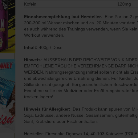
Kofein
120mg
Einnahmeempfehlung laut Hersteller:
Eine Portion 2 ge
200-300 ml Wasser mischen und ca. 20 Minuten vor dem Tr
es auch während des Trainings verwenden, wenn Sie kein
Workout verwenden.
Inhalt:
400g / Dose
Hinweis:
AUSSERHALB DER REICHWEITE VON KINDER
EMPFOHLENE TÄGLICHE VERZEHRMENGE DARF NIC
WERDEN. Nahrungsergänzungsmittel sollten nicht als Ers
und abwechslungsreiche Ernährung dienen. Für Kinder, 
Stillende nicht geeignet. Bei gesundheitlichen Beschwerd
Einnahme sollte ein Mediziner oder Ernährungsberater kon
trocken lagern!
Hinweis für Allergiker:
Das Produkt kann spüren von Milc
Soja, Erdnüsse, andere Nüsse, Sesamsamen, glutenhaltiges
Senf, Krebstiere oder Fisch enthalten.
Hersteller: Firesnake Dębowa 14, 40-103 Katowice (POLA