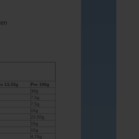
ren
on 13,33g
Pro 100g
30g
7,5g
7,5g
15g
22,50g
15g
15g
4,76g