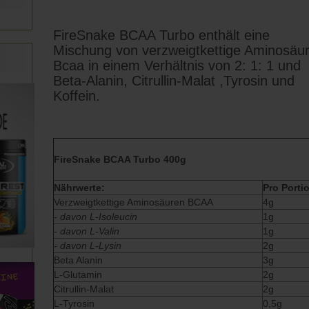
FireSnake BCAA Turbo enthält eine
Mischung von verzweigtkettige Aminosäu
Bcaa in einem Verhältnis von 2: 1: 1 und
Beta-Alanin, Citrullin-Malat ,Tyrosin und
Koffein.
FireSnake BCAA Turbo 400g
Nährwerte:
Pro Porti
Verzweigtkettige Aminosäuren BCAA
4g
- davon L-Isoleucin
1g
- davon L-Valin
1g
- davon L-Lysin
2g
Beta Alanin
3g
L-Glutamin
2g
Citrullin-Malat
2g
L-Tyrosin
0,5g