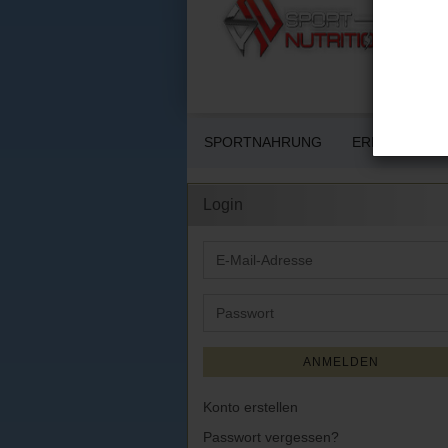
SPORTNAHRUNG
ERNÄHRUNG 
Login
E-
Mail-
Adresse
Passwort
ANMELDEN
Konto erstellen
Passwort vergessen?