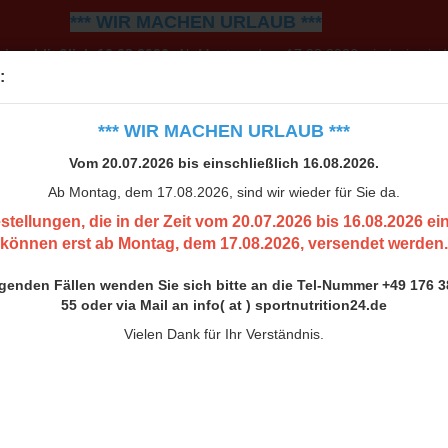
*** WIR MACHEN URLAUB ***
einschließlich 16.08.2026.
Ab Montag, dem 17.08.2026, sind wir wiede
:
0.07.2026 bis 16.08.2026 eingehen, können erst ab Montag, 
h bitte an die Tel-Nummer +49 176 38 00 33 55 oder via Mail an inf
*** WIR MACHEN URLAUB ***
Vielen Dank für Ihr Verständnis.
Vom 20.07.2026 bis einschließlich 16.08.2026.
Ab Montag, dem 17.08.2026, sind wir wieder für Sie da.
stellungen, die in der Zeit vom 20.07.2026 bis 16.08.2026 e
können erst ab Montag, dem 17.08.2026, versendet werden.
ngenden Fällen wenden Sie sich bitte an die Tel-Nummer +49 176 3
55 oder via Mail an info( at ) sportnutrition24.de
Vielen Dank für Ihr Verständnis.