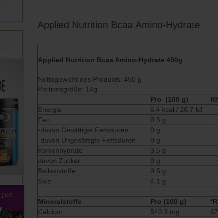
Applied Nutrition Bcaa Amino-Hydrate
Applied Nutrition Bcaa Amino-Hydrate 450g
Nettogewicht des Produkts: 450 g
Portionsgröße: 14g
Pro (100 g)
R
Energie
6.4 kcal / 26.7 kJ
Fett
0.3 g
-davon Gesättigte Fettsäuren
0 g
-davon Ungesättigte Fettsäuren
0 g
Kohlenhydrate
3.5 g
davon Zucker
0 g
Ballaststoffe
0.5 g
Salz
4.1 g
Mineralstoffe
Pro (100 g)
*R
Calcium
540.3 mg
67