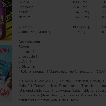
Chlorid
833.2 mg
10
Phosphor
274.5 mg
39
Kalium
1546.2 mg
77
Natrium
1655.2 mg
82
Vitamine
Pro (100 g)
*R
Vitamin B6 (pyridoxin)
7.14 mg
51
Aminosäuren
BCAAs
L-Leucin †
L-Isoleucin †
L-Valin †
L-Glutamin
* Referenzmenge. † Verzweigtkettige Aminosäuren (BCAA
ZUTATEN: BCAA (2.1.1) (L-Leucin, L-Isoleucin, L-Valin), L-
Malat 2:1, Trinatriumcitrat, Trikaliumcitrat, Tricalciumphos
(Siliciumdioxid), natürliches Aroma, Natriumchlorid, Säuer
Süßungsmittel (Acesulfam K, Sucralose), Vitamin B6 (Pyrid
natürlicher Farbstoff (Rote-Bete-Pulver).