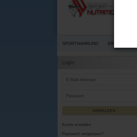
SPORTNAHRUNG
ERNÄHRUNG 
Login
E-
Mail-
Adresse
Passwort
ANMELDEN
Konto erstellen
Passwort vergessen?