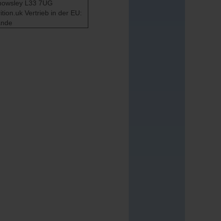
, Knowsley L33 7UG
tion.uk Vertrieb in der EU:
ande