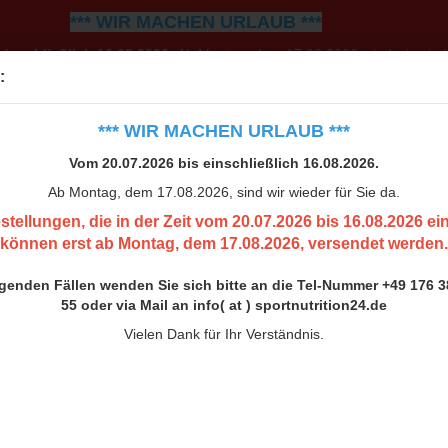
*** WIR MACHEN URLAUB ***
einschließlich 16.08.2026.
Ab Montag, dem 17.08.2026, sind wir wiede
:
0.07.2026 bis 16.08.2026 eingehen, können erst ab Montag, 
h bitte an die Tel-Nummer +49 176 38 00 33 55 oder via Mail an inf
*** WIR MACHEN URLAUB ***
Vielen Dank für Ihr Verständnis.
Vom 20.07.2026 bis einschließlich 16.08.2026.
Ab Montag, dem 17.08.2026, sind wir wieder für Sie da.
stellungen, die in der Zeit vom 20.07.2026 bis 16.08.2026 e
können erst ab Montag, dem 17.08.2026, versendet werden.
ngenden Fällen wenden Sie sich bitte an die Tel-Nummer +49 176 3
55 oder via Mail an info( at ) sportnutrition24.de
Vielen Dank für Ihr Verständnis.