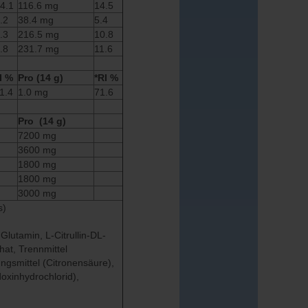
4.1
116.6 mg
14.5
.2
38.4 mg
5.4
.3
216.5 mg
10.8
.8
231.7 mg
11.6
I %
Pro (14 g)
*RI %
1.4
1.0 mg
71.6
Pro (14 g)
7200 mg
3600 mg
1800 mg
1800 mg
3000 mg
s)
Glutamin, L-Citrullin-DL-
phat, Trennmittel
ungsmittel (Citronensäure),
oxinhydrochlorid),