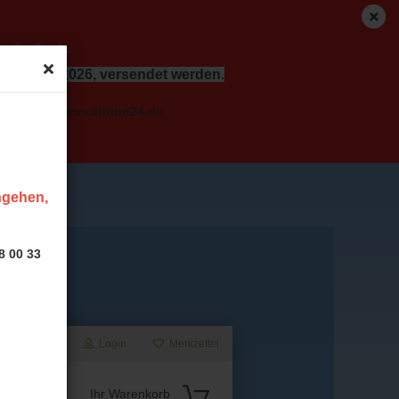
r für Sie da.
dem 17.08.2026, versendet werden.
o( at ) sportnutrition24.de
ingehen,
8 00 33
Login
Merkzettel
Suche...
Ihr Warenkorb