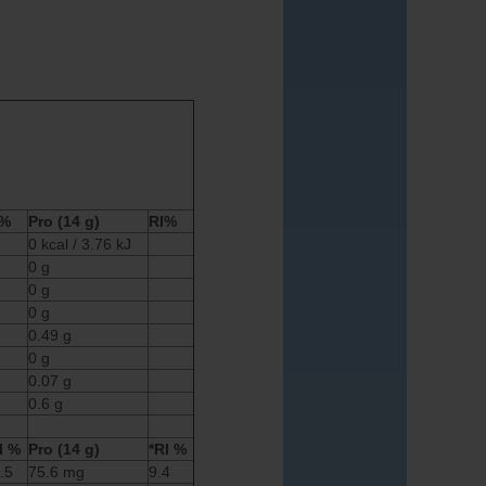
I%
Pro (14 g)
RI%
0 kcal / 3.76 kJ
0 g
0 g
0 g
0.49 g
0 g
0.07 g
0.6 g
I %
Pro (14 g)
*RI %
.5
75.6 mg
9.4