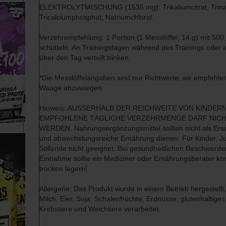
ELEKTROLYTMISCHUNG (1535 mg): Trikaliumcitrat, Trinat
Tricalciumphosphat, Natriumchlorid.
Verzehrempfehlung: 1 Portion (1 Messlöffel, 14 g) mit 50
schütteln. An Trainingstagen während des Trainings oder a
über den Tag verteilt trinken.
*Die Messlöffelangaben sind nur Richtwerte; wir empfehlen,
Waage abzuwiegen.
Hinweis: AUSSERHALB DER REICHWEITE VON KINDER
EMPFOHLENE TÄGLICHE VERZEHRMENGE DARF NIC
WERDEN. Nahrungsergänzungsmittel sollten nicht als Ers
und abwechslungsreiche Ernährung dienen. Für Kinder, 
Stillende nicht geeignet. Bei gesundheitlichen Beschwerd
Einnahme sollte ein Mediziner oder Ernährungsberater kon
trocken lagern!
Allergene: Das Produkt wurde in einem Betrieb hergestellt
Milch, Eier, Soja, Schalenfrüchte, Erdnüsse, glutenhaltiges
Krebstiere und Weichtiere verarbeitet.