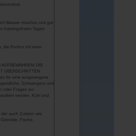
riumcitrat,
0 ml Wasser mischen und gut
n trainingsfreien Tagen
 die Portion mit einer
N AUFBEWAHREN! DIE
HT ÜBERSCHRITTEN
atz für eine ausgewogene
Jugendliche, Schwangere und
en oder Fragen zur
sultiert werden. Kühl und
, der auch Zutaten wie
 Getreide, Fische,