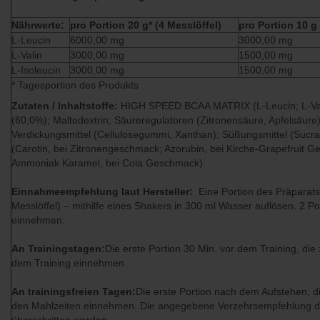
Nährwerte:
pro Portion 20 g* (4 Messlöffel)
pro Portion 10 g 
L-Leucin
6000,00 mg
3000,00 mg
L-Valin
3000,00 mg
1500,00 mg
L-Isoleucin
3000,00 mg
1500,00 mg
* Tagesportion des Produkts
Zutaten / Inhaltstoffe:
HIGH SPEED BCAA MATRIX (L-Leucin; L-Vali
(60,0%); Maltodextrin; Säureregulatoren (Zitronensäure, Apfelsäure
Verdickungsmittel (Cellulosegummi, Xanthan); Süßungsmittel (Sucral
(Carotin, bei Zitronengeschmack; Azorubin, bei Kirche-Grapefruit 
Ammoniak Karamel, bei Cola Geschmack).
Einnahmeempfehlung laut Hersteller:
Eine Portion des Präparats
Messlöffel) – mithilfe eines Shakers in 300 ml Wasser auflösen. 2 Po
einnehmen.
An Trainingstagen:
Die erste Portion 30 Min. vor dem Training, die 
dem Training einnehmen.
An trainingsfreien Tagen:
Die erste Portion nach dem Aufstehen, d
den Mahlzeiten einnehmen. Die angegebene Verzehrsempfehlung da