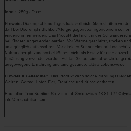
überschritten werden.
Inhalt:
250g / Dose
Hinweis:
Die empfohlene Tagesdosis soll nicht überschritten werde
darf bei Überempfindlichkeit/Allergie gegenüber irgendeinem seiner 
eingenommen werden. Das Produkt darf nicht in der Schwangerschaft,
bei Kindern angewendet werden. Vor Wärme geschützt, trocken und 
unzugänglich aufbewahren. Vor direkten Sonneneinstrahlung schütz
Nahrungsergänzungsmittel können nicht als Ersatz für eine abwech
Ernährung verwendet werden. Achten Sie auf eine abwechslungsrei
ausgewogene Ernährung und eine gesunde, aktive Lebensweise.
Hinweis für Allergiker:
Das Produkt kann solche Nahrungsallergene
Weizen, Gerste, Hafer, Eier, Erdnüsse und Nüsse enthalten.
Hersteller: Trec Nutrition Sp. z o.o. ul. Śmidowicza 48 81-127 Gdyni
info@trecnutrition.com