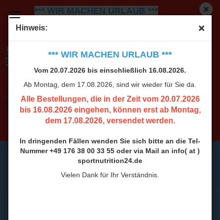
*** WIR MACHEN URLAUB ***
Vom 20.07.2026 bis einschließlich 16.08.2026.
Ab
Hinweis:
Montag, dem 17.08.2026, sind wir wieder für Sie da.
Alle Bestellungen, die in der Zeit vom 20.07.2026
*** WIR MACHEN URLAUB ***
bis 16.08.2026 eingehen, können erst ab Montag,
Vom 20.07.2026 bis einschließlich 16.08.2026.
dem 17.08.2026, versendet werden.
Ab Montag, dem 17.08.2026, sind wir wieder für Sie da.
In dringenden Fällen wenden Sie sich bitte an die Tel-
Alle Bestellungen, die in der Zeit vom 20.07.2026
Nummer +49 176 38 00 33 55 oder via Mail an info( at )
bis 16.08.2026 eingehen, können erst ab Montag,
sportnutrition24.de
dem 17.08.2026, versendet werden.
Vielen Dank für Ihr Verständnis.
In dringenden Fällen wenden Sie sich bitte an die Tel-
Nummer +49 176 38 00 33 55 oder via Mail an info( at )
sportnutrition24.de
Vielen Dank für Ihr Verständnis.