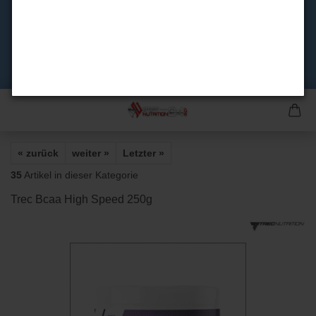
« zurück
weiter »
Letzter »
35
Artikel in dieser Kategorie
Trec Bcaa High Speed 250g