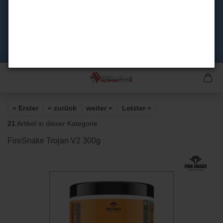
« Erster
« zurück
weiter »
Letzter »
21
Artikel in dieser Kategorie
FireSnake Trojan V2 300g