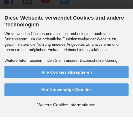
Diese Webseite verwendet Cookies und andere
Technologien
Versandpartner
Wir verwenden Cookies und ähnliche Technologien, auch von
Drittanbietern, um die ordentliche Funktionsweise der Website zu
gewährleisten, die Nutzung unseres Angebotes zu analysieren und
Ihnen ein bestmögliches Einkaufserlebnis bieten zu können.
Wir versenden auch an Packstationen. DHL Standard 5.90 Euro innerhalb
Weitere Informationen finden Sie in unserer
Datenschutzerklärung
.
Deutschlands. Ab 99,90 Euro versandkostenfrei.
Alle Cookies Akzeptieren
Vertrag widerrufen
Nur Notwendige Cookies
Webshop erstellen
mit Gambio.de © 2026
Weitere Cookies Informationen