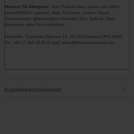
Hinweis für Allergiker:
Das Produkt kann spüren von Milch
(einschließlich Laktose), Soja, Erdnüsse, andere Nüsse,
Sesamsamen, glutenhaltiges Getreide, Eier, Sellerie, Senf,
Krebstiere oder Fisch enthalten.
Hersteller: Firesnake Dębowa 14, 40-103 Katowice (POLAND)
Tel: +48 17 250 28 81 E-mail: sklep@firesnakenutrition.eu
Kundenrezensionen