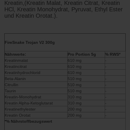
Kreatin,(Kreatin Malat, Kreatin Citrat, Kreatin
HCl, Kreatin Monohydrat, Pyruvat, Ethyl Ester
und Kreatin Orotat.).
FireSnake Trojan V2 300g
Nährwerte:
Pro Portion 5g
% RWS*
Kreatinmalat
610 mg
-
Kreatincitrat
610 mg
-
Kreatinhydrochlorid
610 mg
-
Beta-Alanin
510 mg
-
Citrullin
510 mg
-
Taurin
510 mg
-
Kreatin-Monohydrat
310 mg
-
Kreatin Alpha-Ketoglutarat
310 mg
-
Kreatinethylester
200 mg
-
Kreatin Orotat
200 mg
-
*% Nährstoffbezugswert