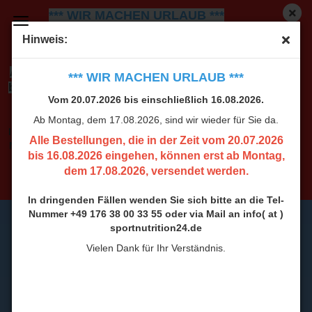
*** WIR MACHEN URLAUB ***
Vom 20.07.2026 bis einschließlich 16.08.2026.
Ab
Hinweis:
Montag, dem 17.08.2026, sind wir wieder für Sie da.
Alle Bestellungen, die in der Zeit vom 20.07.2026
*** WIR MACHEN URLAUB ***
bis 16.08.2026 eingehen, können erst ab Montag,
Vom 20.07.2026 bis einschließlich 16.08.2026.
dem 17.08.2026, versendet werden.
Ab Montag, dem 17.08.2026, sind wir wieder für Sie da.
In dringenden Fällen wenden Sie sich bitte an die Tel-
Alle Bestellungen, die in der Zeit vom 20.07.2026
Nummer +49 176 38 00 33 55 oder via Mail an info( at )
bis 16.08.2026 eingehen, können erst ab Montag,
sportnutrition24.de
dem 17.08.2026, versendet werden.
Vielen Dank für Ihr Verständnis.
In dringenden Fällen wenden Sie sich bitte an die Tel-
Nummer +49 176 38 00 33 55 oder via Mail an info( at )
sportnutrition24.de
Vielen Dank für Ihr Verständnis.