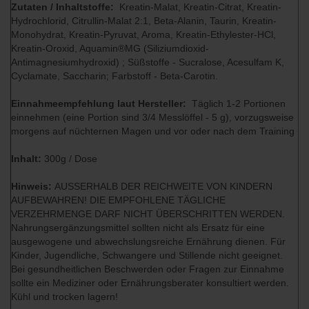
Zutaten / Inhaltstoffe:
Kreatin-Malat, Kreatin-Citrat, Kreatin-
Hydrochlorid, Citrullin-Malat 2:1, Beta-Alanin, Taurin, Kreatin-
Monohydrat, Kreatin-Pyruvat, Aroma, Kreatin-Ethylester-HCl,
Kreatin-Oroxid, Aquamin®MG (Siliziumdioxid-
Antimagnesiumhydroxid) ; Süßstoffe - Sucralose, Acesulfam K,
Cyclamate, Saccharin; Farbstoff - Beta-Carotin.
Einnahmeempfehlung laut Hersteller:
Täglich 1-2 Portionen
einnehmen (eine Portion sind 3/4 Messlöffel - 5 g), vorzugsweise
morgens auf nüchternen Magen und vor oder nach dem Training
Inhalt:
300g / Dose
Hinweis:
AUSSERHALB DER REICHWEITE VON KINDERN
AUFBEWAHREN! DIE EMPFOHLENE TÄGLICHE
VERZEHRMENGE DARF NICHT ÜBERSCHRITTEN WERDEN.
Nahrungsergänzungsmittel sollten nicht als Ersatz für eine
ausgewogene und abwechslungsreiche Ernährung dienen. Für
Kinder, Jugendliche, Schwangere und Stillende nicht geeignet.
Bei gesundheitlichen Beschwerden oder Fragen zur Einnahme
sollte ein Mediziner oder Ernährungsberater konsultiert werden.
Kühl und trocken lagern!