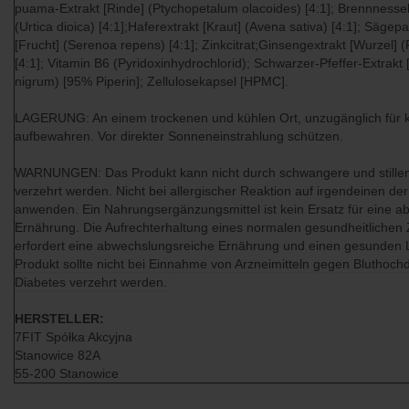
puama-Extrakt [Rinde] (Ptychopetalum olacoides) [4:1]; Brennnessel-
(Urtica dioica) [4:1];Haferextrakt [Kraut] (Avena sativa) [4:1]; Sägep
[Frucht] (Serenoa repens) [4:1]; Zinkcitrat;Ginsengextrakt [Wurzel] 
[4:1]; Vitamin B6 (Pyridoxinhydrochlorid); Schwarzer-Pfeffer-Extrakt 
nigrum) [95% Piperin]; Zellulosekapsel [HPMC].
LAGERUNG: An einem trockenen und kühlen Ort, unzugänglich für k
aufbewahren. Vor direkter Sonneneinstrahlung schützen.
WARNUNGEN: Das Produkt kann nicht durch schwangere und stille
verzehrt werden. Nicht bei allergischer Reaktion auf irgendeinen der 
anwenden. Ein Nahrungsergänzungsmittel ist kein Ersatz für eine 
Ernährung. Die Aufrechterhaltung eines normalen gesundheitlichen
erfordert eine abwechslungsreiche Ernährung und einen gesunden 
Produkt sollte nicht bei Einnahme von Arzneimitteln gegen Bluthoch
Diabetes verzehrt werden.
HERSTELLER:
7FIT Spółka Akcyjna
Stanowice 82A
55-200 Stanowice