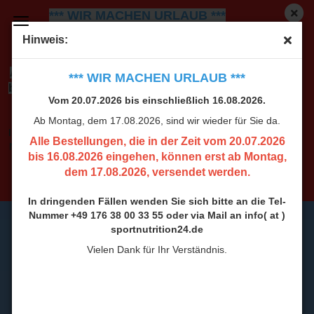
*** WIR MACHEN URLAUB ***
Vom 20.07.2026 bis einschließlich 16.08.2026.
Ab
Hinweis:
Montag, dem 17.08.2026, sind wir wieder für Sie da.
Alle Bestellungen, die in der Zeit vom 20.07.2026
*** WIR MACHEN URLAUB ***
bis 16.08.2026 eingehen, können erst ab Montag,
Vom 20.07.2026 bis einschließlich 16.08.2026.
dem 17.08.2026, versendet werden.
Ab Montag, dem 17.08.2026, sind wir wieder für Sie da.
In dringenden Fällen wenden Sie sich bitte an die Tel-
Alle Bestellungen, die in der Zeit vom 20.07.2026
Nummer +49 176 38 00 33 55 oder via Mail an info( at )
bis 16.08.2026 eingehen, können erst ab Montag,
sportnutrition24.de
dem 17.08.2026, versendet werden.
Vielen Dank für Ihr Verständnis.
In dringenden Fällen wenden Sie sich bitte an die Tel-
Nummer +49 176 38 00 33 55 oder via Mail an info( at )
sportnutrition24.de
Vielen Dank für Ihr Verständnis.