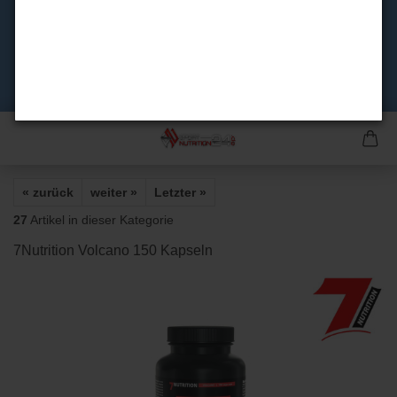
« zurück
weiter »
Letzter »
27
Artikel in dieser Kategorie
7Nutrition Volcano 150 Kapseln