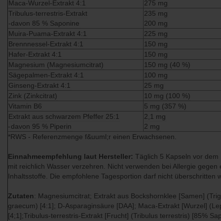
Maca-Wurzel-Extrakt 4:1
275 mg
Tribulus-terrestris-Extrakt
235 mg
-davon 85 % Saponine
200 mg
Muira-Puama-Extrakt 4:1
225 mg
Brennnessel-Extrakt 4:1
150 mg
Hafer-Extrakt 4:1
150 mg
Magnesium (Magnesiumcitrat)
150 mg (40 %)
Sägepalmen-Extrakt 4:1
100 mg
Ginseng-Extrakt 4:1
25 mg
Zink (Zinkcitrat)
10 mg (100 %)
Vitamin B6
5 mg (357 %)
Extrakt aus schwarzem Pfeffer 25:1
2,1 mg
-
davon 95 % Piperin
2 mg
*RWS - Referenzmenge f&uuml;r einen Erwachsenen.
Einnahmeempfehlung laut Hersteller:
Täglich 5 Kapseln vor dem
mit reichlich Wasser verzehren. Nicht verwenden bei Allergie gegen 
Inhaltsstoffe. Die empfohlene Tagesportion darf nicht überschritten 
Zutaten
: Magnesiumcitrat; Extrakt aus Bockshornklee [Samen] (Tri
graecum) [4:1]; D-Asparaginsäure [DAA]; Maca-Extrakt [Wurzel] (Le
[4;1];Tribulus-terrestris-Extrakt [Frucht] (Tribulus terrestris) [85% Sa