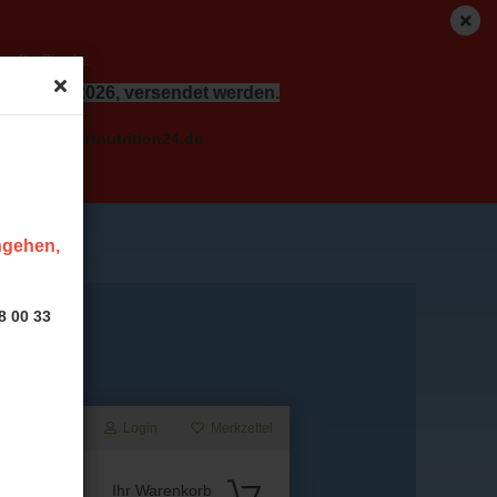
r für Sie da.
dem 17.08.2026, versendet werden.
o( at ) sportnutrition24.de
ingehen,
8 00 33
Login
Merkzettel
Suche...
Ihr Warenkorb