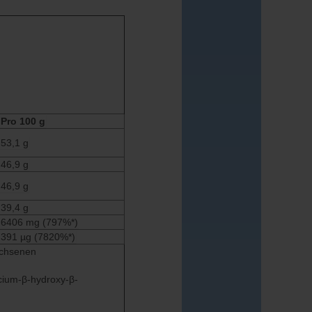
Pro 100 g
53,1 g
46,9 g
46,9 g
39,4 g
6406 mg (797%*)
391 µg (7820%*)
achsenen
cium-β-hydroxy-β-