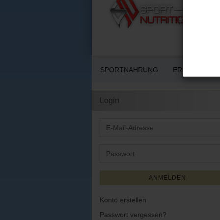
SPORTNAHRUNG
ERNÄHRUNG 
Login
E-
Mail-
Adresse
Passwort
ANMELDEN
Konto erstellen
Passwort vergessen?