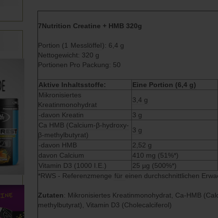
7Nutrition Creatine + HMB 320g
Portion (1
Messlöffel
): 6,4 g
Nettogewicht: 320 g
Portionen Pro Packung: 50
Aktive Inhaltsstoffe:
Eine Portion (6,4 g)
Mikronisiertes
3,4 g
Kreatinmonohydrat
-davon Kreatin
3 g
Ca HMB (Calcium-β-hydroxy-
3 g
β-methylbutyrat)
-davon HMB
2,52 g
davon Calcium
410 mg (51%*)
Vitamin D3 (1000 I.E.)
25 µg (500%*)
*RWS - Referenzmenge
für
einen durchschnittlichen Erw
Zutaten
: Mikronisiertes Kreatinmonohydrat, Ca-HMB (Cal
methylbutyrat), Vitamin D3 (Cholecalciferol)