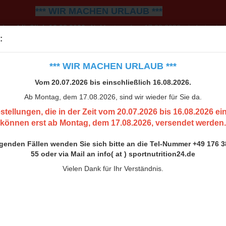
*** WIR MACHEN URLAUB ***
einschließlich 16.08.2026.
Ab Montag, dem 17.08.2026, sind wir wiede
:
0.07.2026 bis 16.08.2026 eingehen, können erst ab Montag, 
h bitte an die Tel-Nummer +49 176 38 00 33 55 oder via Mail an inf
*** WIR MACHEN URLAUB ***
Vielen Dank für Ihr Verständnis.
Vom 20.07.2026 bis einschließlich 16.08.2026.
Ab Montag, dem 17.08.2026, sind wir wieder für Sie da.
stellungen, die in der Zeit vom 20.07.2026 bis 16.08.2026 e
können erst ab Montag, dem 17.08.2026, versendet werden.
ngenden Fällen wenden Sie sich bitte an die Tel-Nummer +49 176 3
55 oder via Mail an info( at ) sportnutrition24.de
Vielen Dank für Ihr Verständnis.