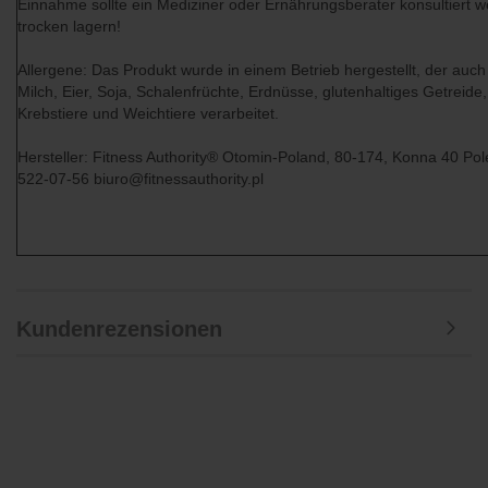
Einnahme sollte ein Mediziner oder Ernährungsberater konsultiert 
trocken lagern!
Allergene: Das Produkt wurde in einem Betrieb hergestellt, der auch
Milch, Eier, Soja, Schalenfrüchte, Erdnüsse, glutenhaltiges Getreide,
Krebstiere und Weichtiere verarbeitet.
Hersteller: Fitness Authority® Otomin-Poland, 80-174, Konna 40 Pol
522-07-56 biuro@fitnessauthority.pl
Kundenrezensionen