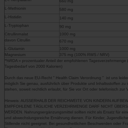
660 mg
L-Methionin
580 mg
L-Histidin
140 mg
L-Tryptophan
90 mg
Citrullinmalat
1000 mg
davon Citrullin
670 mg
L-Glutamin
1000 mg
Magnesium
375 mg (100% RWS / NRV)
*%RDA = prozentualer Anteil der empfohlenen Tagesverzehrmenge (
Tagesbedarf von 2000 Kalorien)
Durch das neue EU-Recht " Health Claim Verordnung " ist uns leide
möglich Sie genau, ausführlich über Produkte und Inhaltsstoffen zu 
stehen, soweit rechtlich erlaubt, für Sie vor Ort oder telefonisch zur
Hinweis: AUSSERHALB DER REICHWEITE VON KINDERN AUFBEW
EMPFOHLENE TÄGLICHE VERZEHRMENGE DARF NICHT ÜBERS
WERDEN. Nahrungsergänzungsmittel sollten nicht als Ersatz für e
und abwechslungsreiche Ernährung dienen. Für Kinder, Jugendlich
Stillende nicht geeignet. Bei gesundheitlichen Beschwerden oder Fr