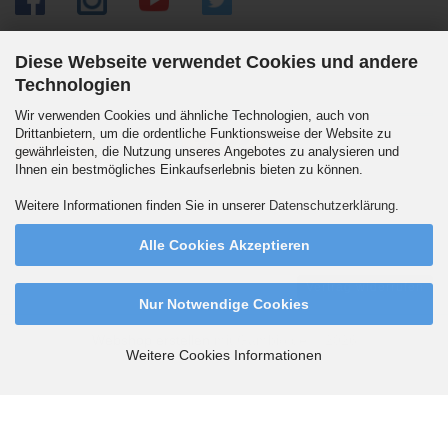
Diese Webseite verwendet Cookies und andere
Technologien
Versandpartner
Wir verwenden Cookies und ähnliche Technologien, auch von
Drittanbietern, um die ordentliche Funktionsweise der Website zu
gewährleisten, die Nutzung unseres Angebotes zu analysieren und
Ihnen ein bestmögliches Einkaufserlebnis bieten zu können.
Wir versenden auch an Packstationen. DHL Standard 5.90 Euro innerhalb
Weitere Informationen finden Sie in unserer
Datenschutzerklärung
.
Deutschlands. Ab 99,90 Euro versandkostenfrei.
Alle Cookies Akzeptieren
Vertrag widerrufen
Nur Notwendige Cookies
Webshop erstellen
mit Gambio.de © 2026
Weitere Cookies Informationen