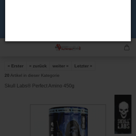
« Erster
« zurück
weiter »
Letzter »
20
Artikel in dieser Kategorie
Skull Labs® Perfect Amino 450g