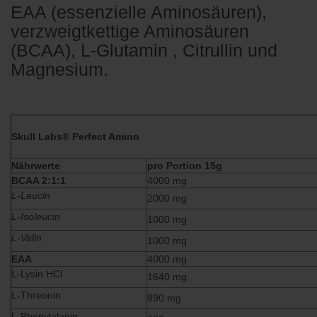
EAA (essenzielle Aminosäuren),
verzweigtkettige Aminosäuren
(BCAA), L-Glutamin , Citrullin und
Magnesium.
Skull Labs® Perfect Amino
Nährwerte
pro Portion 15g
BCAA 2:1:1
4000 mg
L-Leucin
2000 mg
L-Isoleucin
1000 mg
L-Valin
1000 mg
EAA
4000 mg
L-Lysin HCl
1640 mg
L-Threonin
890 mg
L-Phenylalanin