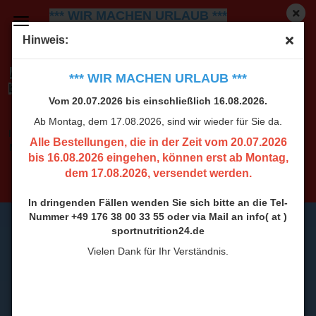
*** WIR MACHEN URLAUB ***
Vom 20.07.2026 bis einschließlich 16.08.2026.
Ab
Hinweis:
Montag, dem 17.08.2026, sind wir wieder für Sie da.
Alle Bestellungen, die in der Zeit vom 20.07.2026
*** WIR MACHEN URLAUB ***
bis 16.08.2026 eingehen, können erst ab Montag,
Vom 20.07.2026 bis einschließlich 16.08.2026.
dem 17.08.2026, versendet werden.
Ab Montag, dem 17.08.2026, sind wir wieder für Sie da.
In dringenden Fällen wenden Sie sich bitte an die Tel-
Alle Bestellungen, die in der Zeit vom 20.07.2026
Nummer +49 176 38 00 33 55 oder via Mail an info( at )
bis 16.08.2026 eingehen, können erst ab Montag,
sportnutrition24.de
dem 17.08.2026, versendet werden.
Vielen Dank für Ihr Verständnis.
In dringenden Fällen wenden Sie sich bitte an die Tel-
Nummer +49 176 38 00 33 55 oder via Mail an info( at )
sportnutrition24.de
Vielen Dank für Ihr Verständnis.